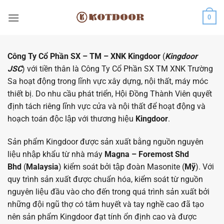
Bỏ
0
qua
nội
dung
Công Ty Cổ Phần SX – TM – XNK Kingdoor
(
Kingdoor
JSC
) với tiền thân là Công Ty Cổ Phần SX TM XNK Trường
Sa hoạt động trong lĩnh vực xây dựng, nội thất, máy móc
thiết bị. Do nhu cầu phát triển, Hội Đồng Thành Viên quyết
định tách riêng lĩnh vực cửa và nội thất để hoạt động và
hoạch toán độc lập với thương hiệu
Kingdoor
.
Sản phẩm Kingdoor được sản xuất bằng nguồn nguyên
liệu nhập khẩu từ nhà máy
Magna – Foremost Shd
Bhd
(
Malaysia
) kiểm soát bởi tập đoàn Masonite (
Mỹ
). Với
quy trình sản xuất được chuẩn hóa, kiểm soát từ nguồn
nguyên liệu đầu vào cho đến trong quá trình sản xuất bởi
những đội ngũ thợ có tâm huyết và tay nghề cao đã tạo
nên sản phẩm Kingdoor đạt tính ổn định cao và được