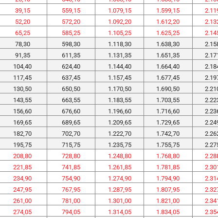
39,15
559,15
1.079,15
1.599,15
2.11
52,20
572,20
1.092,20
1.612,20
2.13
65,25
585,25
1.105,25
1.625,25
2.14
78,30
598,30
1.118,30
1.638,30
2.15
91,35
611,35
1.131,35
1.651,35
2.17
104,40
624,40
1.144,40
1.664,40
2.18
117,45
637,45
1.157,45
1.677,45
2.19
130,50
650,50
1.170,50
1.690,50
2.21
143,55
663,55
1.183,55
1.703,55
2.22
156,60
676,60
1.196,60
1.716,60
2.23
169,65
689,65
1.209,65
1.729,65
2.24
182,70
702,70
1.222,70
1.742,70
2.26
195,75
715,75
1.235,75
1.755,75
2.27
208,80
728,80
1.248,80
1.768,80
2.28
221,85
741,85
1.261,85
1.781,85
2.30
234,90
754,90
1.274,90
1.794,90
2.31
247,95
767,95
1.287,95
1.807,95
2.32
261,00
781,00
1.301,00
1.821,00
2.34
274,05
794,05
1.314,05
1.834,05
2.35