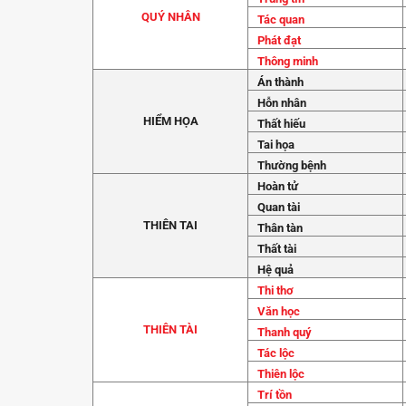
QUÝ NHÂN
Tác quan
Phát đạt
Thông minh
Án thành
Hỗn nhân
HIỂM HỌA
Thất hiếu
Tai họa
Thường bệnh
Hoàn tử
Quan tài
THIÊN TAI
Thân tàn
Thất tài
Hệ quả
Thi thơ
Văn học
THIÊN TÀI
Thanh quý
Tác lộc
Thiên lộc
Trí tồn