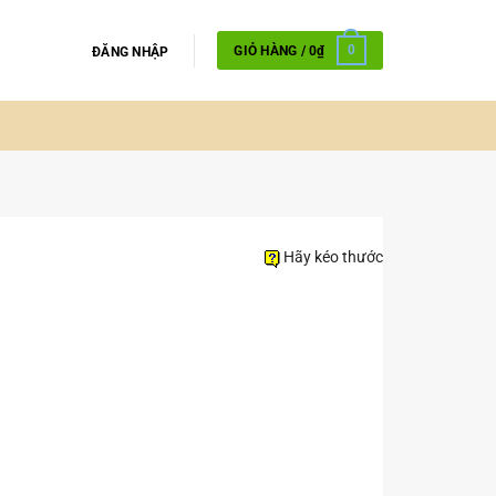
GIỎ HÀNG /
0
₫
0
ĐĂNG NHẬP
Hãy kéo thước