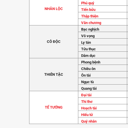
Phú quý
NHÂN LỘC
Tiến bửu
Thập thiện
Văn chương
Bạc nghịch
Vô vọng
CÔ ĐỘC
Ly tán
Tửu thục
Dâm dục
Phong bệnh
Chiêu ôn
THIÊN TẶC
Ôn tài
Ngục tù
Quang tài
Đại tài
Thi thơ
TỂ TƯỚNG
Hoạch tài
Hiếu tử
Quý nhân