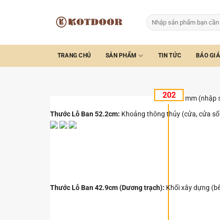
Bỏ
qua
Tìm
kiếm:
nội
dung
TRANG CHỦ
SẢN PHẨM
TIN TỨC
BÁO GIÁ
mm (nhập 
Thước Lỗ Ban 52.2cm:
Khoảng thông thủy (cửa, cửa sổ.
Thước Lỗ Ban 42.9cm (Dương trạch):
Khối xây dựng (bếp