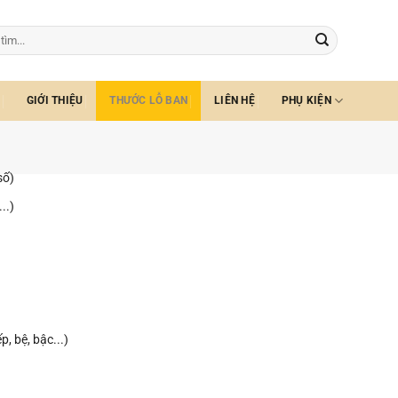
GIỚI THIỆU
THƯỚC LỖ BAN
LIÊN HỆ
PHỤ KIỆN
số)
..)
, bệ, bậc...)