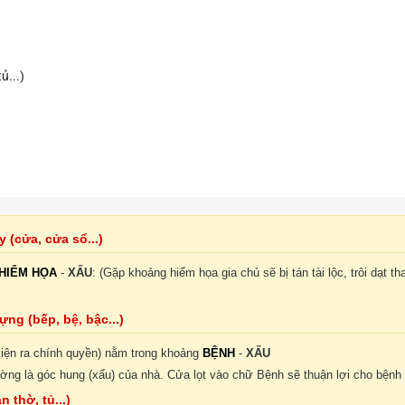
ủ...)
(cửa, cửa sổ...)
HIỂM HỌA
-
XẤU
: (Gặp khoảng hiểm họa gia chủ sẽ bị tán tài lộc, trôi dạt 
ng (bếp, bệ, bậc...)
kiện ra chính quyền) nằm trong khoảng
BỆNH
-
XẤU
ờng là góc hung (xấu) của nhà. Cửa lọt vào chữ Bệnh sẽ thuận lợi cho bệnh t
 thờ, tủ...)