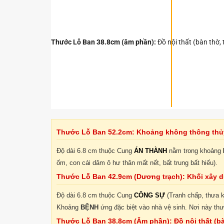
Thước Lỗ Ban 38.8cm (âm phần):
Đồ nội thất (bàn thờ, t
Thước Lỗ Ban 52.2cm: Khoảng không thông thủy 
Độ dài 6.8 cm thuộc Cung
ÁN THÀNH
nằm trong khoảng
ốm, con cái dâm ô hư thân mất nết, bất trung bất hiếu).
Thước Lỗ Ban 42.9cm (Dương trạch): Khối xây dự
Độ dài 6.8 cm thuộc Cung
CÔNG SỰ
(Tranh chấp, thưa 
Khoảng
BỆNH
ứng đặc biệt vào nhà vệ sinh. Nơi này thư
Thước Lỗ Ban 38.8cm (Âm phần): Đồ nội thất (bàn