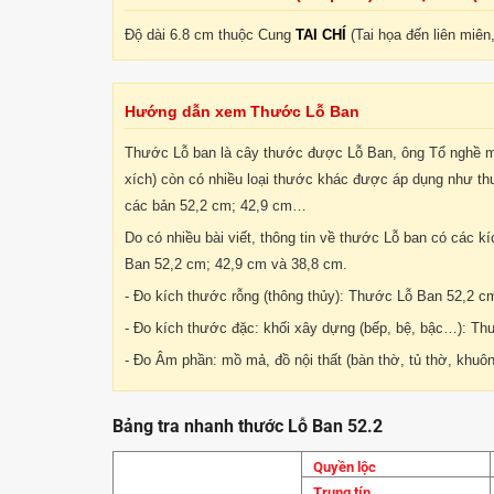
Độ dài 6.8 cm thuộc Cung
TAI CHÍ
(Tai họa đến liên miê
Hướng dẫn xem Thước Lỗ Ban
Thước Lỗ ban là cây thước được Lỗ Ban, ông Tổ nghề mộ
xích) còn có nhiều loại thước khác được áp dụng như t
các bản 52,2 cm; 42,9 cm…
Do có nhiều bài viết, thông tin về thước Lỗ ban có các kí
Ban 52,2 cm; 42,9 cm và 38,8 cm.
- Đo kích thước rỗng (thông thủy): Thước Lỗ Ban 52,2 c
- Đo kích thước đặc: khối xây dựng (bếp, bệ, bậc…): T
- Đo Âm phần: mồ mả, đồ nội thất (bàn thờ, tủ thờ, khu
Bảng tra nhanh thước Lỗ Ban 52.2
Quyền lộc
Trung tín