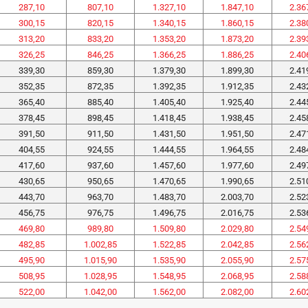
287,10
807,10
1.327,10
1.847,10
2.36
300,15
820,15
1.340,15
1.860,15
2.38
313,20
833,20
1.353,20
1.873,20
2.39
326,25
846,25
1.366,25
1.886,25
2.40
339,30
859,30
1.379,30
1.899,30
2.41
352,35
872,35
1.392,35
1.912,35
2.43
365,40
885,40
1.405,40
1.925,40
2.44
378,45
898,45
1.418,45
1.938,45
2.45
391,50
911,50
1.431,50
1.951,50
2.47
404,55
924,55
1.444,55
1.964,55
2.48
417,60
937,60
1.457,60
1.977,60
2.49
430,65
950,65
1.470,65
1.990,65
2.51
443,70
963,70
1.483,70
2.003,70
2.52
456,75
976,75
1.496,75
2.016,75
2.53
469,80
989,80
1.509,80
2.029,80
2.54
482,85
1.002,85
1.522,85
2.042,85
2.56
495,90
1.015,90
1.535,90
2.055,90
2.57
508,95
1.028,95
1.548,95
2.068,95
2.58
522,00
1.042,00
1.562,00
2.082,00
2.60