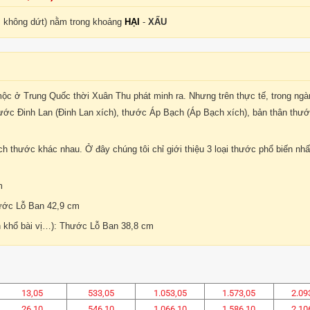
n, không dứt) nằm trong khoảng
HẠI
-
XẤU
c ở Trung Quốc thời Xuân Thu phát minh ra. Nhưng trên thực tế, trong ngà
hước Đinh Lan (Đinh Lan xích), thước Áp Bạch (Áp Bạch xích), bản thân thư
ch thước khác nhau. Ở đây chúng tôi chỉ giới thiệu 3 loại thước phổ biến nhấ
m
hước Lỗ Ban 42,9 cm
ôn khổ bài vị…): Thước Lỗ Ban 38,8 cm
13,05
533,05
1.053,05
1.573,05
2.09
26,10
546,10
1.066,10
1.586,10
2.10