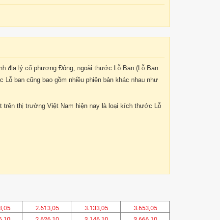
nh địa lý cổ phương Đông, ngoài thước Lỗ Ban (Lỗ Ban
ớc Lỗ ban cũng bao gồm nhiều phiên bản khác nhau như
t trên thị trường Việt Nam hiện nay là loại kích thước Lỗ
3,05
2.613,05
3.133,05
3.653,05
6,10
2.626,10
3.146,10
3.666,10