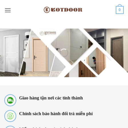
Bỏ
0
qua
nội
dung
Giao hàng tận nơi các tỉnh thành
Chính sách bảo hành đổi trả miễn phí