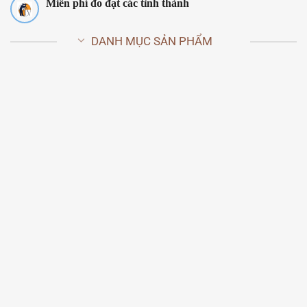
Miễn phí đo đạt các tỉnh thành
DANH MỤC SẢN PHẨM
CỬA GỖ CÔNG NGHIỆP HDF
CỬA GỖ CÔNG NGHIỆP HDF
VENEER
3 SẢN PHẨM
1 SẢN PHẨM