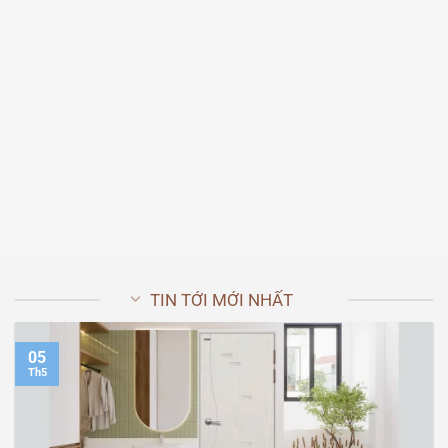
Cửa thép chống cháy
Cửa thép chống cháy
TCC.06
TCC.05
2.800.000
₫
2.800.000
₫
ĐẶT HÀNG
ĐẶT HÀNG
TIN TỚI MỚI NHẤT
05
Th5