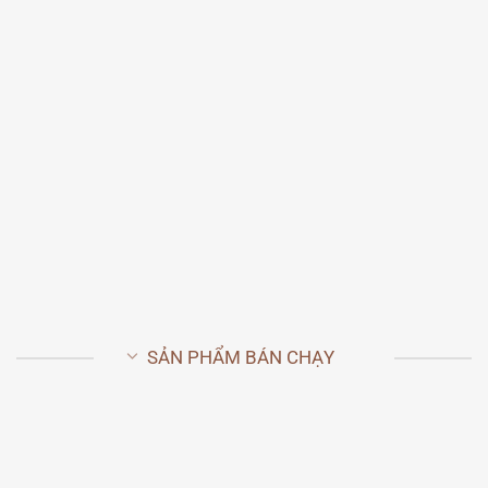
CỬA NHỰA CAO CẤP ĐÀI
LOAN
16 SẢN PHẨM
SẢN PHẨM BÁN CHẠY