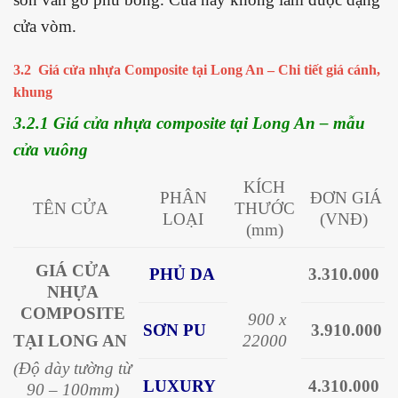
cửa vòm.
3.2 Giá cửa nhựa Composite tại Long An – Chi tiết giá cánh,
khung
3.2.1 Giá cửa nhựa composite tại Long An – mẫu
cửa vuông
KÍCH
PHÂN
ĐƠN GIÁ
TÊN CỬA
THƯỚC
LOẠI
(VNĐ)
(mm)
GIÁ CỬA
PHỦ DA
3.310.000
NHỰA
COMPOSITE
900 x
SƠN PU
3.910.000
22000
TẠI LONG AN
(Độ dày tường từ
LUXURY
4.310.000
90 – 100mm)