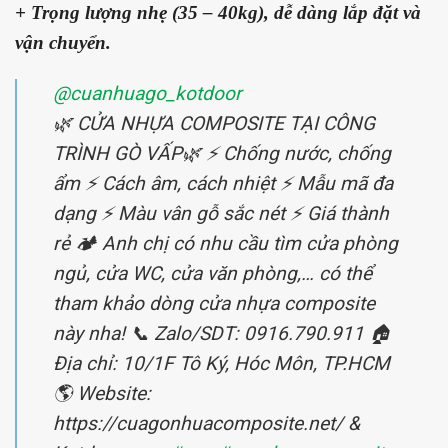
+ Trọng lượng nhẹ (35 – 40kg), dễ dàng lắp đặt và
vận chuyển.
@cuanhuago_kotdoor
🌿 CỬA NHỰA COMPOSITE TẠI CÔNG
TRÌNH GÒ VẤP🌿 ⚡️ Chống nước, chống
ẩm ⚡️ Cách âm, cách nhiệt ⚡️ Mẫu mã đa
dạng ⚡️ Màu vân gỗ sắc nét ⚡️ Giá thành
rẻ 🏕️ Anh chị có nhu cầu tìm cửa phòng
ngủ, cửa WC, cửa văn phòng,… có thể
tham khảo dòng cửa nhựa composite
này nha! 📞 Zalo/SDT: 0916.790.911 🏠
Địa chỉ: 10/1F Tô Ký, Hóc Môn, TP.HCM
🌎 Website:
https://cuagonhuacomposite.net/ &