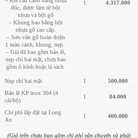
– Kết cấu cánh bằng nhựa
1
4.317.000
đúc, được làm từ bột
nhựa và bột gỗ
– Khung bao bằng bột
nhựa gỗ cao cấp.
– Sơn vân gỗ hoàn thiện
1 màu cánh, khung, nẹp.
– Giá đã bao gồm bản lề,
nẹp chỉ hai mặt, chưa bao
gồm ô kính hoặc lá sách
Nẹp chỉ hai mặt
1
500.000
Bản lề KP inox 304 (4
1
84.000
cái/bộ)
Chi phí lắp đặt tại Long
1
400.000
An
(Giá trên chưa bao gồm chi phí vận chuyển và phát