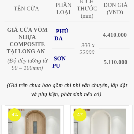
KÍCH
PHÂN
ĐƠN GIÁ
TÊN CỬA
THƯỚC
LOẠI
(VNĐ)
(mm)
GIÁ CỬA VÒM
PHỦ
4.410.000
NHỰA
DA
COMPOSITE
900 x
TẠI LONG AN
22000
SƠN
(Độ dày tường từ
5.110.000
PU
90 – 100mm)
(Giá trên chưa bao gồm chi phí vận chuyển, lắp đặt
và phụ kiện, phát sinh nếu có)
-4%
-4%