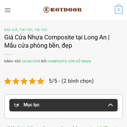
Bỏ
0
qua
nội
dung
BÁO GIÁ
,
TIN TỨC
,
TIN TỨC
Giá Cửa Nhựa Composite tại Long An |
Mẫu cửa phòng bền, đẹp
ĐĂNG VÀO
25/09/2025
BỞI
COMPOSITE CỬA GỖ NHỰA
5/5 - (2 bình chọn)
Mục lục