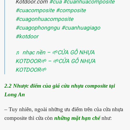
Kotdoor.com
#cua
#cuanhuacomposite
#cuacomposite
#composite
#cuagonhuacomposite
#cuagophongngu
#cuanhuagiago
#kotdoor
♬ nhạc nền – 🌱CỬA GỖ NHỰA
KOTDOOR🌱 – 🌱CỬA GỖ NHỰA
KOTDOOR🌱
2.2 Nhược điểm của giá cửa nhựa composite tại
Long An
– Tuy nhiên, ngoài những ưu điểm trên của cửa nhựa
composite thì cửa còn
những mặt hạn chế
như: