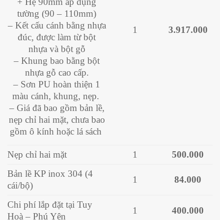
+ Hệ 90mm áp dụng
tường (90 – 110mm)
– Kết cấu cánh bằng nhựa
1
3.917.000
đúc, được làm từ bột
nhựa và bột gỗ
– Khung bao bằng bột
nhựa gỗ cao cấp.
– Sơn PU hoàn thiện 1
màu cánh, khung, nẹp.
– Giá đã bao gồm bản lề,
nẹp chỉ hai mặt, chưa bao
gồm ô kính hoặc lá sách
Nẹp chỉ hai mặt
1
500.000
Bản lề KP inox 304 (4
1
84.000
cái/bộ)
Chi phí lắp đặt tại Tuy
1
400.000
Hoà – Phú Yên