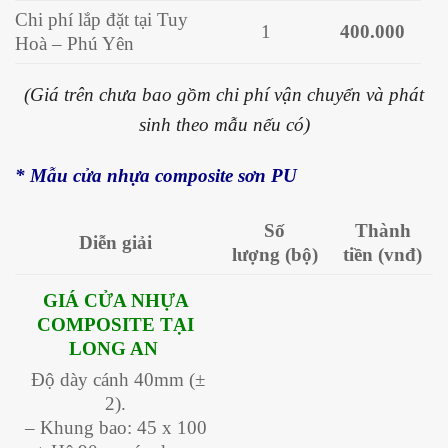
Chi phí lắp đặt tại Tuy
1
400.000
Hoà – Phú Yên
(Giá trên chưa bao gồm chi phí vận chuyển và phát
sinh theo mẫu nếu có)
* Mẫu cửa nhựa composite sơn PU
Số
Thành
Diễn giải
lượng
(bộ)
tiền
(vnđ)
GIÁ CỬA NHỰA
COMPOSITE TẠI
LONG AN
Độ dày cánh 40mm (±
2).
– Khung bao: 45 x 100