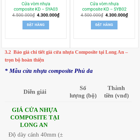
Cửa vòm nhựa
Cửa vòm nhựa
composite KD – SYA03
composite KD – SYB02
Giá
Giá
Giá
Giá
4.500.000
₫
4.300.000
₫
4.500.000
₫
4.300.000
₫
gốc
hiện
gốc
hiện
là:
tại
là:
tại
ĐẶT HÀNG
ĐẶT HÀNG
4.500.000₫.
là:
4.500.000₫.
là:
4.300.000₫.
4.300
3.2 Báo giá chi tiết giá cửa nhựa Composite tại Long An –
trọn bộ hoàn thiện
* Mẫu cửa nhựa composite Phủ da
Số
Thành
Diễn giải
lượng
(bộ)
tiền
(vnđ)
GIÁ CỬA NHỰA
COMPOSITE TẠI
LONG AN
Độ dày cánh 40mm (±