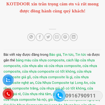
KOTDOOR xin trân trọng cảm ơn và rất mong
được đồng hành cùng quý khách!
Bài viết này được đăng trong
Báo giá
,
Tin tức
,
Tin tức
và được
gắn thẻ
bảng màu cửa nhựa composite
,
cách lắp cửa nhựa
composite
,
cửa nhựa abs và cửa nhựa composite
,
cửa nhựa
composite
,
cửa nhựa composite có tốt không
,
cửa nhựa
composite giả gỗ
,
cửa nhựa composite là gì
,
cửa nhựa
composite nghệ an
,
Cửa Nhựa Composite tại Long An
,
cửa
nhựa composite trắng
,
cửa nhựa giả gỗ có tốt không
,
cửa
nhựa giá rẻ
,
Cửa nhựa nhà tắm
,
giá cửa nhựa composite
,
giá
0916790911
cửa nhựa composite hà nội
,
giá cửa nhựa composite nghệ an
,