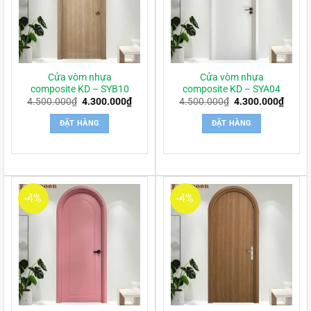
Cửa vòm nhựa
Cửa vòm nhựa
composite KD – SYB10
composite KD – SYA04
Giá
Giá
Giá
Giá
4.500.000
₫
4.300.000
₫
4.500.000
₫
4.300.000
₫
gốc
hiện
gốc
hiện
là:
tại
là:
tại
ĐẶT HÀNG
ĐẶT HÀNG
4.500.000₫.
là:
4.500.000₫.
là:
4.300.000₫.
4.300
-4%
-4%