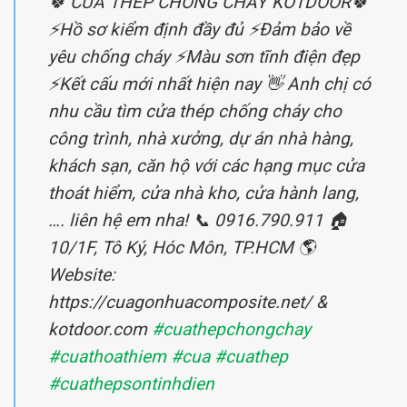
🍀 CỬA THÉP CHỐNG CHÁY KOTDOOR🍀
⚡️Hồ sơ kiểm định đầy đủ ⚡️Đảm bảo về
yêu chống cháy ⚡️Màu sơn tĩnh điện đẹp
⚡️Kết cấu mới nhất hiện nay 👋 Anh chị có
nhu cầu tìm cửa thép chống cháy cho
công trình, nhà xưởng, dự án nhà hàng,
khách sạn, căn hộ với các hạng mục cửa
thoát hiểm, cửa nhà kho, cửa hành lang,
…. liên hệ em nha! 📞 0916.790.911 🏠
10/1F, Tô Ký, Hóc Môn, TP.HCM 🌎
Website:
https://cuagonhuacomposite.net/ &
kotdoor.com
#cuathepchongchay
#cuathoathiem
#cua
#cuathep
#cuathepsontinhdien