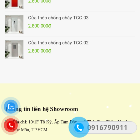
2.800.000
₫
Cửa thép chống cháy TCC.03
2.800.000
₫
Cửa thép chống cháy TCC.02
2.800.000
₫
Thông tin liên hệ Showroom
Địa chỉ
: 10/1F Tô Ký, Ấp Tam Đông, xã Thới Tam Thôn, Huyện
0916790911
Hóc Môn, TP.HCM