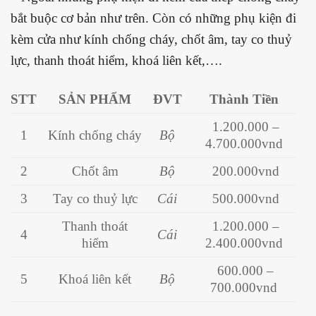
bắt buộc cơ bản như trên. Còn có những phụ kiện đi
kèm cửa như kính chống cháy, chốt âm, tay co thuỷ
lực, thanh thoát hiểm, khoá liên kết,….
STT
SẢN PHẨM
ĐVT
Thành Tiền
1.200.000 –
1
Kính chống cháy
Bộ
4.700.000vnd
2
Chốt âm
Bộ
200.000vnd
3
Tay co thuỷ lực
Cái
500.000vnd
Thanh thoát
1.200.000 –
4
Cái
hiểm
2.400.000vnd
600.000 –
5
Khoá liên kết
Bộ
700.000vnd