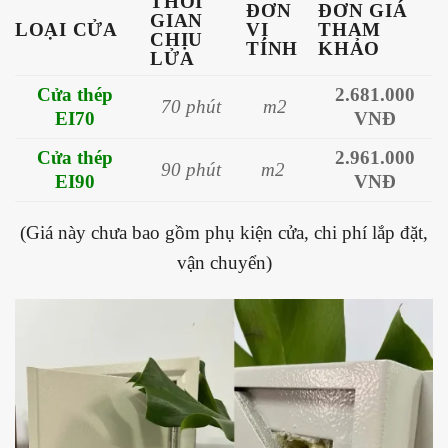
THỜI
ĐƠN
ĐƠN GIÁ
GIAN
LOẠI CỬA
VỊ
THAM
CHỊU
TÍNH
KHẢO
LỬA
Cửa thép
2.681.000
70 phút
m2
EI70
VNĐ
Cửa thép
2.961.000
90 phút
m2
EI90
VNĐ
(Giá này chưa bao gồm phụ kiện cửa, chi phí lắp đặt,
vận chuyển)