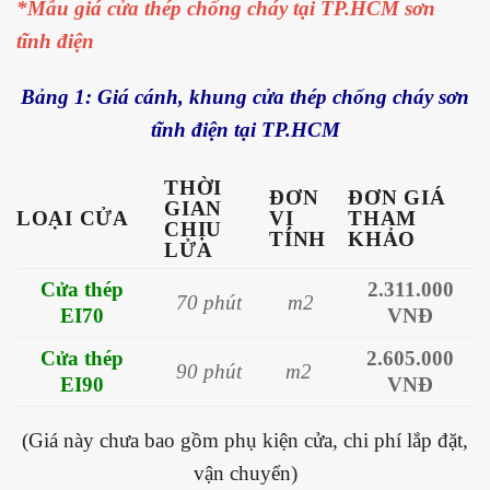
*Mẫu giá cửa thép chống cháy tại TP.HCM sơn
tĩnh điện
Bảng 1: Giá cánh, khung cửa thép chống cháy sơn
tĩnh điện tại TP.HCM
THỜI
ĐƠN
ĐƠN GIÁ
GIAN
LOẠI CỬA
VỊ
THAM
CHỊU
TÍNH
KHẢO
LỬA
Cửa thép
2.311.000
70 phút
m2
EI70
VNĐ
Cửa thép
2.605.000
90 phút
m2
EI90
VNĐ
(Giá này chưa bao gồm phụ kiện cửa, chi phí lắp đặt,
vận chuyển)