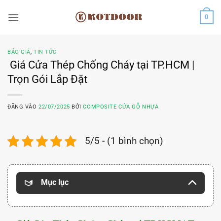
Bỏ
0
qua
nội
dung
BÁO GIÁ
,
TIN TỨC
Giá Cửa Thép Chống Cháy tại TP.HCM |
Trọn Gói Lắp Đặt
ĐĂNG VÀO
22/07/2025
BỞI
COMPOSITE CỬA GỖ NHỰA
5/5 - (1 bình chọn)
Mục lục