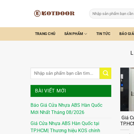
Bỏ
qua
Tìm
kiếm:
nội
dung
TRANG CHỦ
SẢN PHẨM
TIN TỨC
BÁO GIÁ
L
BÀI VIẾT MỚI
Báo Giá Cửa Nhựa ABS Hàn Quốc
Mới Nhất Tháng 08/2026
Giá C
Giá Cửa Nhựa ABS Hàn Quốc tại
TP.HCM
TP.HCM| Thương hiệu KOS chính