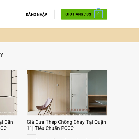
GIỎ HÀNG /
0
₫
0
ĐĂNG NHẬP
ÁY
ại Cần
Giá Cửa Thép Chống Cháy Tại Quận
CCC
11| Tiêu Chuẩn PCCC