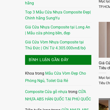
Mục lụ
hãng
TP.HCM 
Top 3 Mẫu Cửa Nhựa Composite Đẹp|
Chính hãng SungYu
Giá Cửa Nhựa Composite tại Long An
| Mẫu cửa phòng bền, đẹp
Giá Cửa Vòm Nhựa Composite tại
Thủ Đức | Chỉ Từ 4.305.000vnđ/bộ
BÌNH LUẬN GẦN ĐÂY
Giá Cử
Tiêu 
Khoa
trong
Mẫu Cửa Vòm Đẹp Cho
Mục lục
Phòng Ngủ, Toilet Giá Rẻ
Tiêu C
Composite Cửa gỗ nhựa
trong
CỬA
NHỰA ABS HÀN QUỐC TẠI PHÚ QUỐC