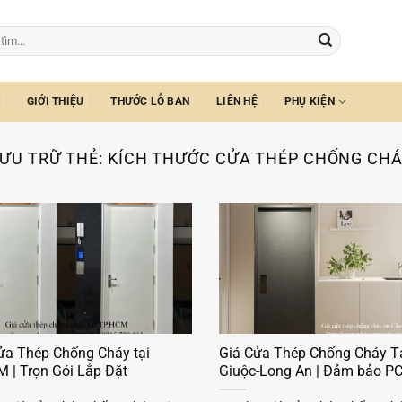
GIỚI THIỆU
THƯỚC LỖ BAN
LIÊN HỆ
PHỤ KIỆN
ƯU TRỮ THẺ:
KÍCH THƯỚC CỬA THÉP CHỐNG CH
ửa Thép Chống Cháy tại
Giá Cửa Thép Chống Cháy T
 | Trọn Gói Lắp Đặt
Giuộc-Long An | Đảm bảo P