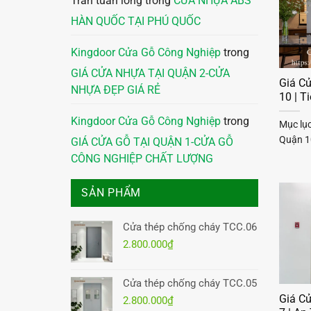
Trần tuấn long
trong
CỬA NHỰA ABS
HÀN QUỐC TẠI PHÚ QUỐC
Kingdoor Cửa Gỗ Công Nghiệp
trong
GIÁ CỬA NHỰA TẠI QUẬN 2-CỬA
Giá C
NHỰA ĐẸP GIÁ RẺ
10 | 
Kingdoor Cửa Gỗ Công Nghiệp
trong
Mục lụ
Quận 1
GIÁ CỬA GỖ TẠI QUẬN 1-CỬA GỖ
CÔNG NGHIỆP CHẤT LƯỢNG
SẢN PHẨM
Cửa thép chống cháy TCC.06
2.800.000
₫
Cửa thép chống cháy TCC.05
Giá C
2.800.000
₫