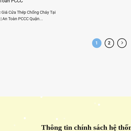
n Toàn PCCC
c Giá Cửa Thép Chống Cháy Tại
 | An Toàn PCCC Quận...
1
2
Thông tin chính sách hệ thố