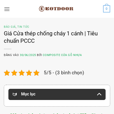
Bỏ
0
qua
nội
dung
BÁO GIÁ
,
TIN TỨC
Giá Cửa thép chống cháy 1 cánh | Tiêu
chuẩn PCCC
ĐĂNG VÀO
30/06/2025
BỞI
COMPOSITE CỬA GỖ NHỰA
5/5 - (3 bình chọn)
Mục lục