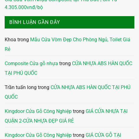
4.305.000vnđ/bộ
BÌNH LUẬN GẦN ĐÂY
Khoa
trong
Mẫu Cửa Vòm Đẹp Cho Phòng Ngủ, Toilet Giá
Rẻ
Composite Cửa gỗ nhựa
trong
CỬA NHỰA ABS HÀN QUỐC
TẠI PHÚ QUỐC
Trần tuấn long
trong
CỬA NHỰA ABS HÀN QUỐC TẠI PHÚ
QUỐC
Kingdoor Cửa Gỗ Công Nghiệp
trong
GIÁ CỬA NHỰA TẠI
QUẬN 2-CỬA NHỰA ĐẸP GIÁ RẺ
Kingdoor Cửa Gỗ Công Nghiệp
trong
GIÁ CỬA GỖ TẠI