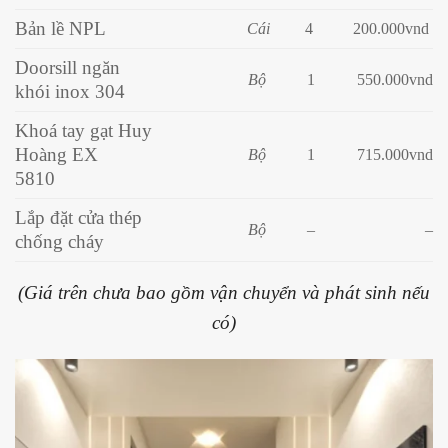
Bản lề NPL
Cái
4
200
.000vnd
Doorsill ngăn
Bộ
1
550.000vnd
khói inox 304
Khoá tay gạt Huy
Hoàng EX
Bộ
1
715.000vnd
5810
Lắp đặt cửa thép
Bộ
–
–
chống cháy
(Giá trên chưa bao gồm vận chuyển và phát sinh nếu
có)