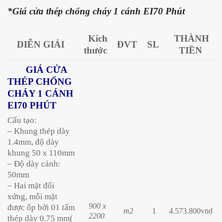
*Giá cửa thép chống cháy 1 cánh EI70 Phút
Kích
THÀNH
DIỄN GIẢI
ĐVT
SL
thước
TIỀN
GIÁ CỬA
THÉP CHỐNG
CHÁY 1 CÁNH
EI70 PHÚT
Cấu tạo:
– Khung thép dày
1.4mm, độ dày
khung 50 x 110mm
– Độ dày cánh:
50mm
– Hai mặt đối
xứng, mỗi mặt
900 x
được ốp bởi 01 tấm
m2
1
4.573.800vnd
2200
thép dày 0.75 mm(