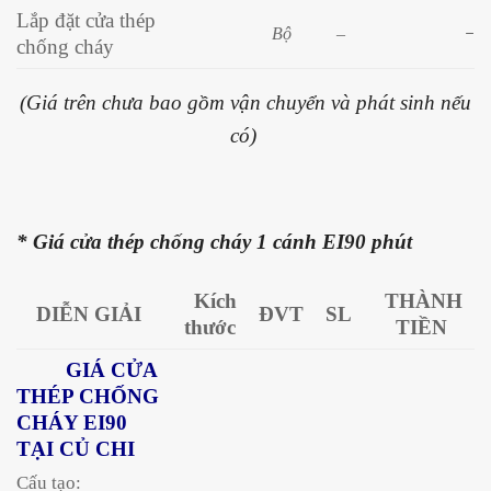
Lắp đặt cửa thép
Bộ
–
–
chống cháy
(Giá trên chưa bao gồm vận chuyển và phát sinh nếu
có)
* Giá cửa thép chống cháy 1 cánh EI90 phút
Kích
THÀNH
DIỄN GIẢI
ĐVT
SL
thước
TIỀN
GIÁ CỬA
THÉP CHỐNG
CHÁY EI90
TẠI CỦ CHI
Cấu tạo: