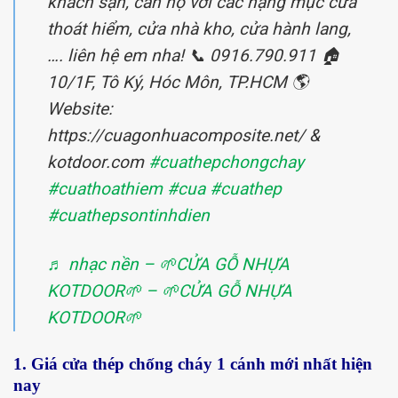
khách sạn, căn hộ với các hạng mục cửa
thoát hiểm, cửa nhà kho, cửa hành lang,
…. liên hệ em nha! 📞 0916.790.911 🏠
10/1F, Tô Ký, Hóc Môn, TP.HCM 🌎
Website:
https://cuagonhuacomposite.net/ &
kotdoor.com
#cuathepchongchay
#cuathoathiem
#cua
#cuathep
#cuathepsontinhdien
♬ nhạc nền – 🌱CỬA GỖ NHỰA
KOTDOOR🌱 – 🌱CỬA GỖ NHỰA
KOTDOOR🌱
1. Giá cửa thép chống cháy 1 cánh mới nhất hiện
nay