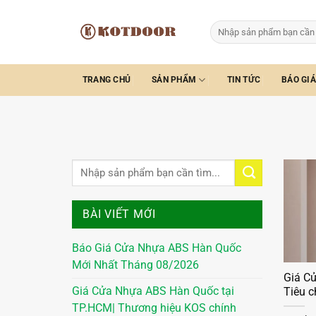
Bỏ
qua
Tìm
kiếm:
nội
dung
TRANG CHỦ
SẢN PHẨM
TIN TỨC
BÁO GIÁ
BÀI VIẾT MỚI
Báo Giá Cửa Nhựa ABS Hàn Quốc
Mới Nhất Tháng 08/2026
Giá Cử
Giá Cửa Nhựa ABS Hàn Quốc tại
Tiêu 
TP.HCM| Thương hiệu KOS chính