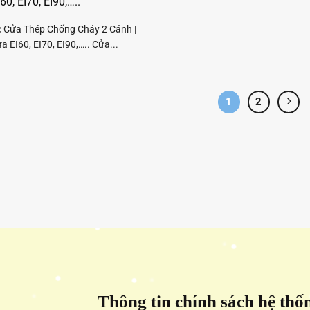
60, EI70, EI90,…..
c Cửa Thép Chống Cháy 2 Cánh |
 EI60, EI70, EI90,….. Cửa...
1
2
Thông tin chính sách hệ thố