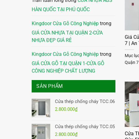
Trần tuấn long
trong
CỬA NHỰA ABS
HÀN QUỐC TẠI PHÚ QUỐC
Kingdoor Cửa Gỗ Công Nghiệp
trong
GIÁ CỬA NHỰA TẠI QUẬN 2-CỬA
Giá C
NHỰA ĐẸP GIÁ RẺ
7 | A
Kingdoor Cửa Gỗ Công Nghiệp
trong
Mục lụ
Quận 7
GIÁ CỬA GỖ TẠI QUẬN 1-CỬA GỖ
CÔNG NGHIỆP CHẤT LƯỢNG
SẢN PHẨM
Cửa thép chống cháy TCC.06
2.800.000
₫
Cửa thép chống cháy TCC.05
Cửa T
2.800.000
₫