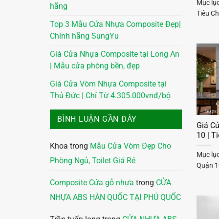
Mục lục
hãng
Tiêu C
Top 3 Mẫu Cửa Nhựa Composite Đẹp|
Chính hãng SungYu
Giá Cửa Nhựa Composite tại Long An
| Mẫu cửa phòng bền, đẹp
Giá Cửa Vòm Nhựa Composite tại
Thủ Đức | Chỉ Từ 4.305.000vnđ/bộ
BÌNH LUẬN GẦN ĐÂY
Giá C
10 | 
Khoa
trong
Mẫu Cửa Vòm Đẹp Cho
Mục lụ
Phòng Ngủ, Toilet Giá Rẻ
Quận 1
Composite Cửa gỗ nhựa
trong
CỬA
NHỰA ABS HÀN QUỐC TẠI PHÚ QUỐC