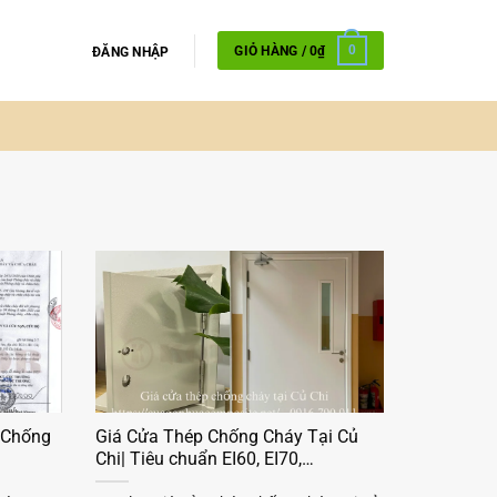
GIỎ HÀNG /
0
₫
0
ĐĂNG NHẬP
 Chống
Giá Cửa Thép Chống Cháy Tại Củ
Chi| Tiêu chuẩn EI60, EI70,…