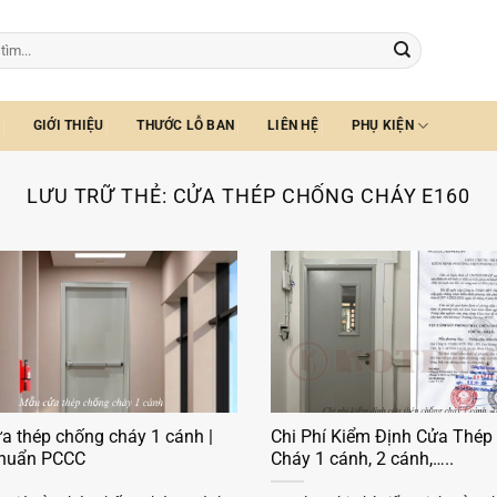
GIỚI THIỆU
THƯỚC LỖ BAN
LIÊN HỆ
PHỤ KIỆN
LƯU TRỮ THẺ:
CỬA THÉP CHỐNG CHÁY E160
a thép chống cháy 1 cánh |
Chi Phí Kiểm Định Cửa Thép
chuẩn PCCC
Cháy 1 cánh, 2 cánh,…..