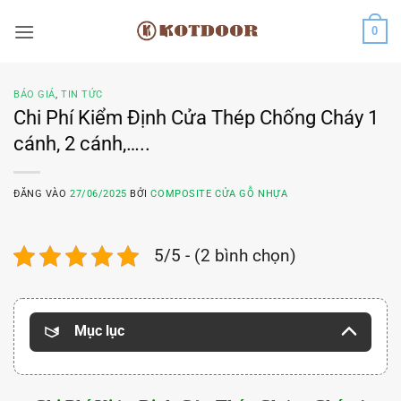
Bỏ
0
qua
nội
dung
BÁO GIÁ
,
TIN TỨC
Chi Phí Kiểm Định Cửa Thép Chống Cháy 1
cánh, 2 cánh,…..
ĐĂNG VÀO
27/06/2025
BỞI
COMPOSITE CỬA GỖ NHỰA
5/5 - (2 bình chọn)
Mục lục