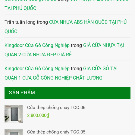
TẠI PHÚ QUỐC
Trần tuấn long
trong
CỬA NHỰA ABS HÀN QUỐC TẠI PHÚ
QUỐC
Kingdoor Cửa Gỗ Công Nghiệp
trong
GIÁ CỬA NHỰA TẠI
QUẬN 2-CỬA NHỰA ĐẸP GIÁ RẺ
Kingdoor Cửa Gỗ Công Nghiệp
trong
GIÁ CỬA GỖ TẠI
QUẬN 1-CỬA GỖ CÔNG NGHIỆP CHẤT LƯỢNG
SẢN PHẨM
Cửa thép chống cháy TCC.06
2.800.000
₫
Cửa thép chống cháy TCC.05