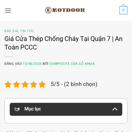
Bỏ
0
qua
nội
dung
BÁO GIÁ
,
TIN TỨC
Giá Cửa Thép Chống Cháy Tại Quận 7 | An
Toàn PCCC
ĐĂNG VÀO
13/06/2025
BỞI
COMPOSITE CỬA GỖ NHỰA
5/5 - (2 bình chọn)
Mục lục