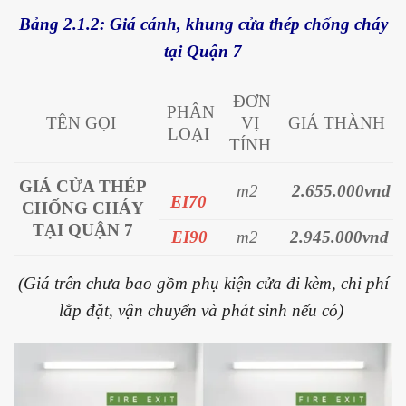
Bảng 2.1.2: Giá cánh, khung cửa thép chống cháy
tại Quận 7
ĐƠN
PHÂN
TÊN GỌI
VỊ
GIÁ THÀNH
LOẠI
TÍNH
GIÁ CỬA
THÉP
m2
2.655.000vnd
EI70
CHỐNG CHÁY
TẠI QUẬN 7
EI90
m2
2.945.000vnd
(Giá trên chưa bao gồm phụ kiện cửa đi kèm, chi phí
lắp đặt, vận chuyển và phát sinh nếu có)