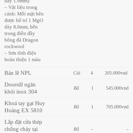
dày 1.9mm)
– Vật liệu trong
cánh: Mỗi mặt bên
được bố trí 1 MgO
dày 8.0mm, bên
trong điền đầy
bông đá Dragon
rockwool
– Sơn tĩnh điện
hoàn thiện 1 màu
Bản lề NPL
Cái
4
205
.000vnd
Doorsill ngăn
Bộ
1
545.000vnd
khói inox 304
Khoá tay gạt Huy
Bộ
1
705.000vnd
Hoàng EX 5810
Lắp đặt cửa thép
chống cháy tại
Bộ
–
–