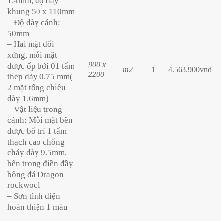
1.4mm, độ dày
khung 50 x 110mm
– Độ dày cánh:
50mm
– Hai mặt đối
xứng, mỗi mặt
900 x
được ốp bởi 01 tấm
m2
1
4.563.900vnd
2200
thép dày 0.75 mm(
2 mặt tổng chiều
dày 1.6mm)
– Vật liệu trong
cánh: Mỗi mặt bên
được bố trí 1 tấm
thạch cao chống
cháy dày 9.5mm,
bên trong điền đầy
bông đá Dragon
rockwool
– Sơn tĩnh điện
hoàn thiện 1 màu