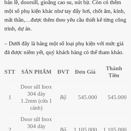
bản lề, doorsill, gioăng cao su, nút bịt. Còn có thêm
một số phụ kiện khác như tay đẩy hơi, chốt âm, kính,
mắt thần,…được thêm theo yêu cầu thiết kế từng công
trình,
dự án.
– Dưới đây là bảng một số loại phụ kiện với mức giá
đã được niêm yết, quý khách hàng có thể tham khảo.
Thành
STT
SẢN PHẨM
ĐVT
Đơn Giá
Tiền
Door sill Inox
304 dày
1
Bộ
545.000
545.000
1.2mm (
cửa 1
cánh)
Door sill Inox
304 dày
2
Bộ
1.105.000
1.105.000