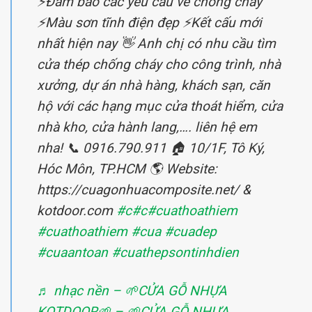
⚡️Đảm bảo các yêu cầu về chống cháy
⚡️Màu sơn tĩnh điện đẹp ⚡️Kết cấu mới
nhất hiện nay 👋 Anh chị có nhu cầu tìm
cửa thép chống cháy cho công trình, nhà
xưởng, dự án nhà hàng, khách sạn, căn
hộ với các hạng mục cửa thoát hiểm, cửa
nhà kho, cửa hành lang,…. liên hệ em
nha! 📞 0916.790.911 🏠 10/1F, Tô Ký,
Hóc Môn, TP.HCM 🌎 Website:
https://cuagonhuacomposite.net/ &
kotdoor.com
#c
#c
#cuathoathiem
#cuathoathiem
#cua
#cuadep
#cuaantoan
#cuathepsontinhdien
♬ nhạc nền – 🌱CỬA GỖ NHỰA
KOTDOOR🌱 – 🌱CỬA GỖ NHỰA