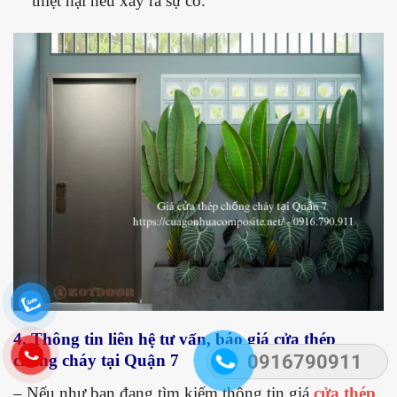
thiệt hại nếu xảy ra sự cố.
4. Thông tin liên hệ tư vấn, báo giá cửa thép
0916790911
chống cháy tại Quận 7
– Nếu như bạn đang tìm kiếm thông tin giá
cửa thép