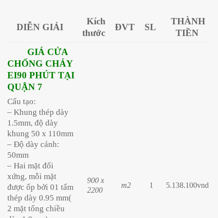
Kích
THÀNH
DIỄN GIẢI
ĐVT
SL
thước
TIỀN
GIÁ CỬA
CHỐNG CHÁY
EI90 PHÚT TẠI
QUẬN 7
Cấu tạo:
– Khung thép dày
1.5mm, độ dày
khung 50 x 110mm
– Độ dày cánh:
50mm
– Hai mặt đối
xứng, mỗi mặt
900 x
m2
1
5.138.100vnd
được ốp bởi 01 tấm
2200
thép dày 0.95 mm(
2 mặt tổng chiều