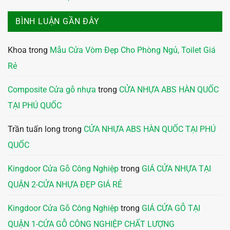
BÌNH LUẬN GẦN ĐÂY
Khoa
trong
Mẫu Cửa Vòm Đẹp Cho Phòng Ngủ, Toilet Giá
Rẻ
Composite Cửa gỗ nhựa
trong
CỬA NHỰA ABS HÀN QUỐC
TẠI PHÚ QUỐC
Trần tuấn long
trong
CỬA NHỰA ABS HÀN QUỐC TẠI PHÚ
QUỐC
Kingdoor Cửa Gỗ Công Nghiệp
trong
GIÁ CỬA NHỰA TẠI
QUẬN 2-CỬA NHỰA ĐẸP GIÁ RẺ
Kingdoor Cửa Gỗ Công Nghiệp
trong
GIÁ CỬA GỖ TẠI
QUẬN 1-CỬA GỖ CÔNG NGHIỆP CHẤT LƯỢNG