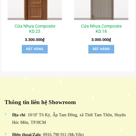
Cửa Nhựa Composite
Cửa Nhựa Composite
KD.23
KD.18
3.300.000
₫
3.000.000
₫
ĐẶT HÀNG
ĐẶT HÀNG
Thông tin liên hệ Showroom
Địa chỉ
: 10/1F Tô Ký, Ấp Tam Đông, xã Thới Tam Thôn, Huyện
Hóc Môn, TP.HCM
Điện thoại/Zalo
: 0916.790.911 (Ms Yến)