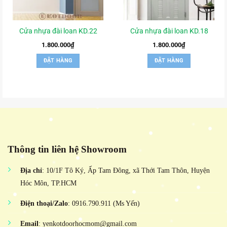
Cửa nhựa đài loan KD.22
Cửa nhựa đài loan KD.18
1.800.000
₫
1.800.000
₫
ĐẶT HÀNG
ĐẶT HÀNG
Thông tin liên hệ Showroom
Địa chỉ
: 10/1F Tô Ký, Ấp Tam Đông, xã Thới Tam Thôn, Huyện
Hóc Môn, TP.HCM
Điện thoại/Zalo
: 0916.790.911 (Ms Yến)
Email
: yenkotdoorhocmom@gmail.com