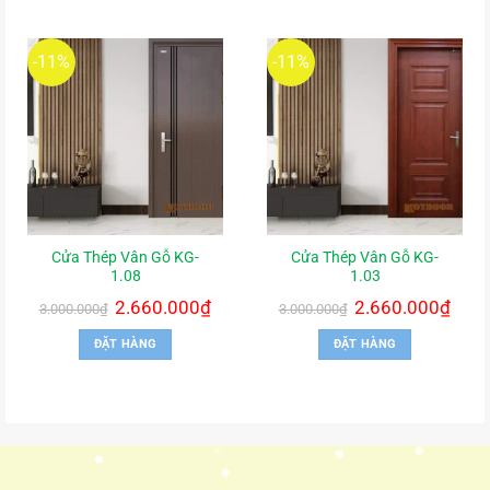
-11%
-11%
Cửa Thép Vân Gỗ KG-
Cửa Thép Vân Gỗ KG-
1.08
1.03
Giá
2.660.000
₫
Giá
Giá
2.660.000
₫
Giá
3.000.000
₫
3.000.000
₫
gốc
hiện
gốc
hiện
là:
tại
là:
tại
ĐẶT HÀNG
ĐẶT HÀNG
3.000.000₫.
là:
3.000.000₫.
là:
2.660.000₫.
2.660.