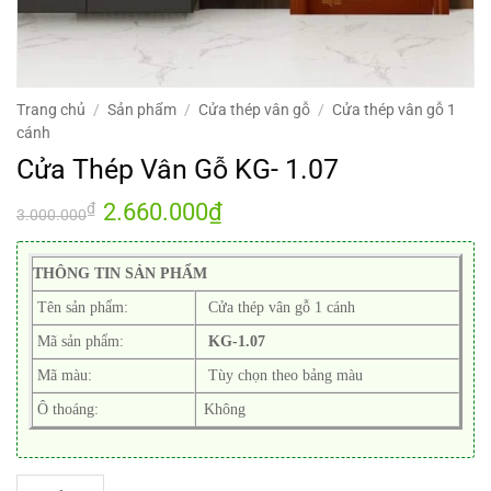
Trang chủ
/
Sản phẩm
/
Cửa thép vân gỗ
/
Cửa thép vân gỗ 1
cánh
Cửa Thép Vân Gỗ KG- 1.07
Giá
2.660.000
₫
Giá
₫
3.000.000
gốc
hiện
là:
tại
3.000.000₫.
là:
2.660.000₫.
THÔNG TIN SẢN PHẨM
Tên sản phẩm:
Cửa thép vân gỗ 1 cánh
Mã sản phẩm:
KG-1.07
Mã màu:
Tùy chọn theo bảng màu
Ô thoáng:
Không
Cửa Thép Vân Gỗ KG- 1.07 số lượng