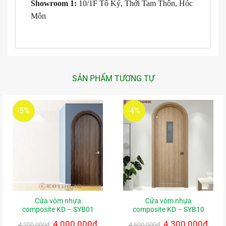
Showroom 1:
10/1F Tô Ký, Thới Tam Thôn, Hóc
Môn
SẢN PHẨM TƯƠNG TỰ
-5%
-4%
Cửa vòm nhựa
Cửa vòm nhựa
composite KD – SYB01
composite KD – SYB10
Giá
4.000.000
₫
Giá
Giá
4.300.000
₫
Giá
4.200.000
₫
4.500.000
₫