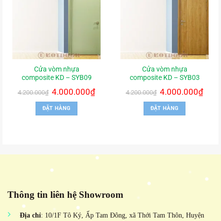
Cửa vòm nhựa
Cửa vòm nhựa
composite KD – SYB09
composite KD – SYB03
Giá
4.000.000
₫
Giá
Giá
4.000.000
₫
Giá
4.200.000
₫
4.200.000
₫
gốc
hiện
gốc
hiện
là:
tại
là:
tại
ĐẶT HÀNG
ĐẶT HÀNG
4.200.000₫.
là:
4.200.000₫.
là:
4.000.000₫.
4.000.
Thông tin liên hệ Showroom
Địa chỉ
: 10/1F Tô Ký, Ấp Tam Đông, xã Thới Tam Thôn, Huyện