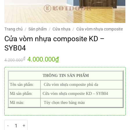
Trang chủ
/
Sản phẩm
/
Cửa nhựa
/
Cửa vòm nhựa composite
Cửa vòm nhựa composite KD –
SYB04
Giá
4.000.000
₫
Giá
₫
4.200.000
gốc
hiện
là:
tại
4.200.000₫.
là:
4.000.000₫.
THÔNG TIN SẢN PHẨM
Tên sản phẩm:
Cửa vòm nhựa composite phủ da
Mã sản phẩm:
Cửa vòm nhựa composite KD – SYB04
Mã màu:
Tùy chọn theo bảng màu
Cửa vòm nhựa composite KD - SYB04 số lượng