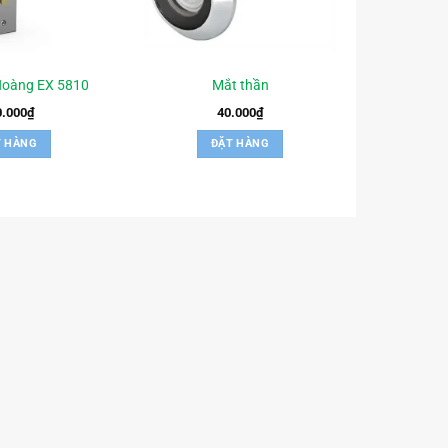
Hoàng EX 5810
Mắt thần
0.000
₫
40.000
₫
T HÀNG
ĐẶT HÀNG