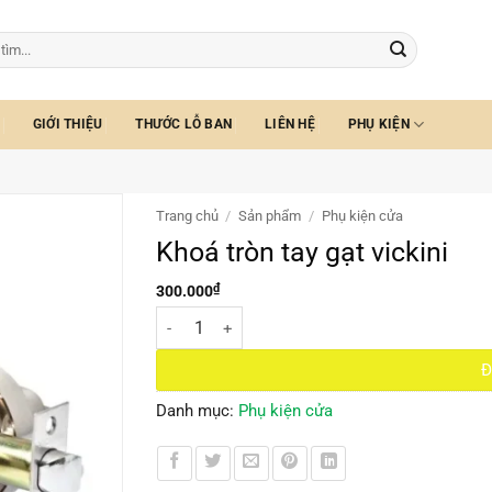
GIỚI THIỆU
THƯỚC LỖ BAN
LIÊN HỆ
PHỤ KIỆN
Trang chủ
/
Sản phẩm
/
Phụ kiện cửa
Khoá tròn tay gạt vickini
₫
300.000
Khoá tròn tay gạt vickini số lượng
Đ
Danh mục:
Phụ kiện cửa