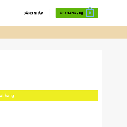
GIỎ HÀNG /
0
₫
0
ĐĂNG NHẬP
ặt hàng