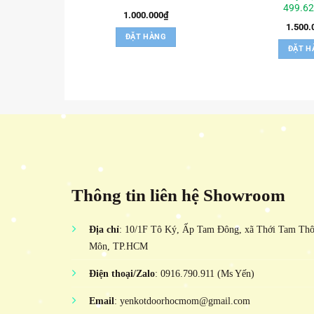
499.62
1.000.000
₫
1.500.
ĐẶT HÀNG
ĐẶT H
Thông tin liên hệ Showroom
Địa chỉ
: 10/1F Tô Ký, Ấp Tam Đông, xã Thới Tam Th
Môn, TP.HCM
Điện thoại/Zalo
: 0916.790.911 (Ms Yến)
Email
: yenkotdoorhocmom@gmail.com