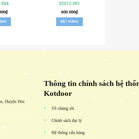
.504
32012.001
000
₫
600.000
₫
ÀNG
ĐẶT HÀNG
Thông tin chính sách hệ thố
Kotdoor
ôn, Huyện Hóc
Về chúng tôi
Chính sách đại lý
Hệ thống cửa hàng