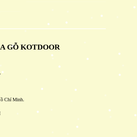
ỬA GỖ KOTDOOR
.
ồ Chí Minh.
M