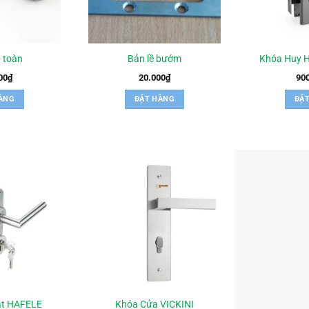
 toàn
Bản lề bướm
Khóa Huy 
00
₫
20.000
₫
90
ÀNG
ĐẶT HÀNG
ĐẶ
ạt HAFELE
Khóa Cửa VICKINI