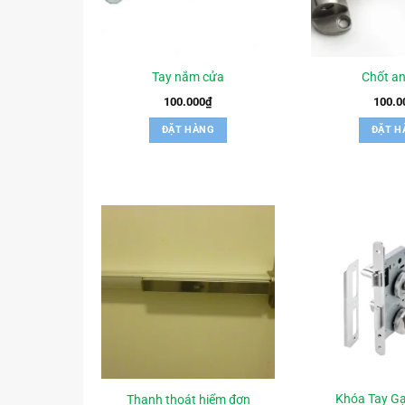
Tay nắm cửa
Chốt an
100.000
₫
100.0
ĐẶT HÀNG
ĐẶT H
Khóa Tay G
Thanh thoát hiểm đơn