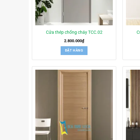
Cửa thép chống cháy TCC.02
C
2.800.000
₫
ĐẶT HÀNG