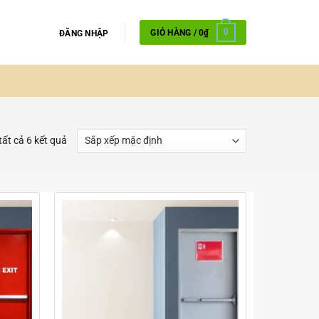
GIỎ HÀNG /
0
₫
0
ĐĂNG NHẬP
 tất cả 6 kết quả