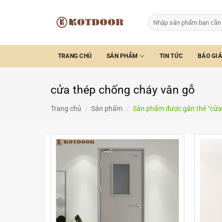
Bỏ
qua
Tìm
kiếm:
nội
dung
TRANG CHỦ
SẢN PHẨM
TIN TỨC
BÁO GIÁ
cửa thép chống cháy vân gỗ
Trang chủ
/
Sản phẩm
/
Sản phẩm được gắn thẻ “cửa