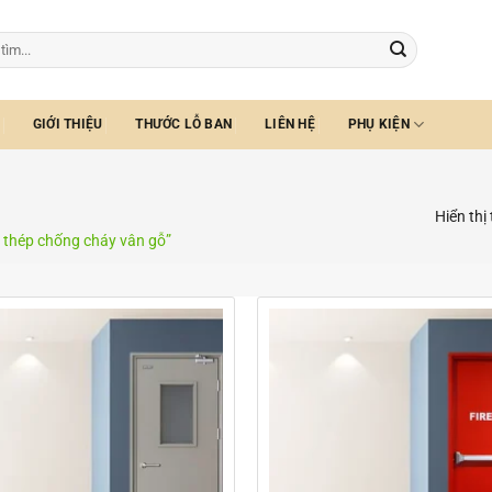
GIỚI THIỆU
THƯỚC LỖ BAN
LIÊN HỆ
PHỤ KIỆN
Hiển thị
 thép chống cháy vân gỗ”