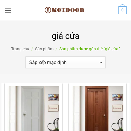
Bỏ
0
qua
nội
dung
giá cửa
Trang chủ
/
Sản phẩm
/
Sản phẩm được gắn thẻ “giá cửa”