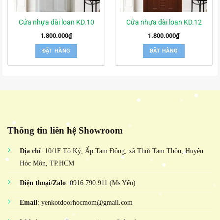
Cửa nhựa đài loan KD.10
Cửa nhựa đài loan KD.12
1.800.000
₫
1.800.000
₫
ĐẶT HÀNG
ĐẶT HÀNG
Thông tin liên hệ Showroom
Địa chỉ
: 10/1F Tô Ký, Ấp Tam Đông, xã Thới Tam Thôn, Huyện
Hóc Môn, TP.HCM
Điện thoại/Zalo
: 0916.790.911 (Ms Yến)
Email
: yenkotdoorhocmom@gmail.com