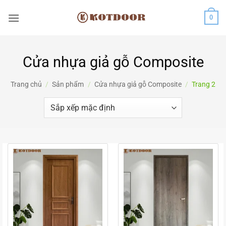
Bỏ
0
qua
nội
dung
Cửa nhựa giả gỗ Composite
Trang chủ
/
Sản phẩm
/
Cửa nhựa giả gỗ Composite
/
Trang 2