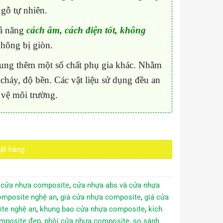
gỗ tự nhiên.
hả năng
cách âm, cách điện tốt, không
hông bị giòn.
sung thêm một số chất phụ gia khác. Nhằm
háy, độ bền. Các vật liệu sử dụng đều an
 vệ môi trường.
ặt hàng
 cửa nhựa composite
,
cửa nhựa abs và cửa nhựa
omposite nghệ an
,
giá cửa nhựa composite
,
giá cửa
te nghệ an
,
khung bao cửa nhựa composite
,
kích
mposite đẹp
,
phôi cửa nhựa composite
,
so sánh