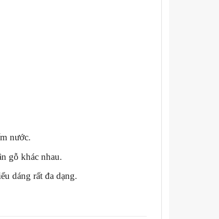
ấm nước.
ân gỗ khác nhau.
ểu dáng rất đa dạng.