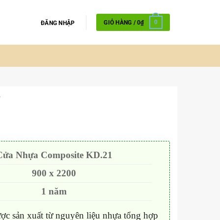
GIỎ HÀNG /
0
₫
0
ĐĂNG NHẬP
e
1
Cửa Nhựa Composite KD.21
900 x 2200
1 năm
c sản xuất từ nguyên liệu nhựa tổng hợp