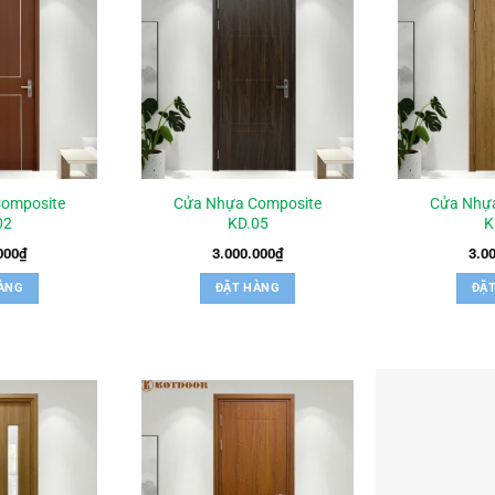
omposite
Cửa Nhựa Composite
Cửa Nhự
02
KD.05
K
000
₫
3.000.000
₫
3.0
ÀNG
ĐẶT HÀNG
ĐẶ