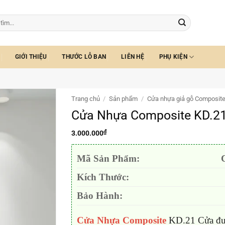
GIỚI THIỆU
THƯỚC LỖ BAN
LIÊN HỆ
PHỤ KIỆN
Trang chủ
/
Sản phẩm
/
Cửa nhựa giả gỗ Composit
Cửa Nhựa Composite KD.2
₫
3.000.000
Mã Sản Phẩm:
Kích Thước:
Bảo Hành:
Cửa Nhựa Composite
KD.21 Cửa đượ