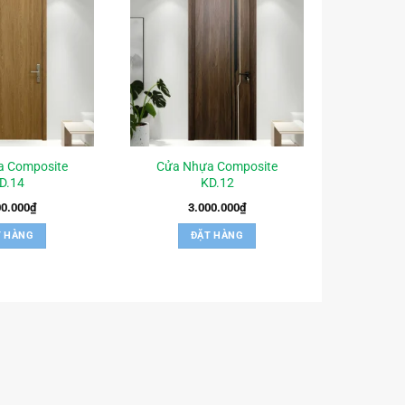
a Composite
Cửa Nhựa Composite
D.14
KD.12
00.000
₫
3.000.000
₫
T HÀNG
ĐẶT HÀNG