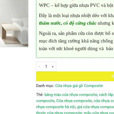
WPC – kế hợp giữa nhựa PVC và bột 
Đây là một loại nhựa nhiệt dẻo với k
thấm nước, có độ cứng chắc
nhưng k
Ngoài ra, sản phẩm cửa còn được bổ 
mục đích tăng cường khả năng chống c
toàn với sức khoẻ người dùng và bảo
Cửa Nhựa Composite KD.21 số lượng
Đ
Danh mục:
Cửa nhựa giả gỗ Composite
Thẻ:
bảng màu cửa nhựa composite
,
cách lắp
composite
,
Cửa nhựa composite
,
cửa nhựa c
nhựa composite hà nội
,
giá cửa nhựa composi
thước cửa nhựa composite
,
mẫu cửa nhựa co