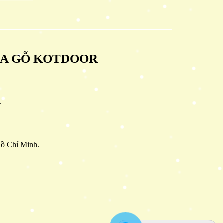
ỬA GỖ KOTDOOR
.
ồ Chí Minh.
M