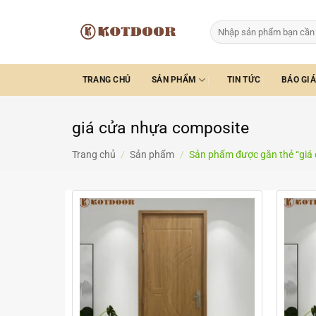
Bỏ
qua
Tìm
kiếm:
nội
dung
TRANG CHỦ
SẢN PHẨM
TIN TỨC
BÁO GIÁ
giá cửa nhựa composite
Trang chủ
/
Sản phẩm
/
Sản phẩm được gắn thẻ “giá