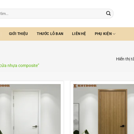
GIỚI THIỆU
THƯỚC LỖ BAN
LIÊN HỆ
PHỤ KIỆN
Hiển thị t
 cửa nhựa composite”