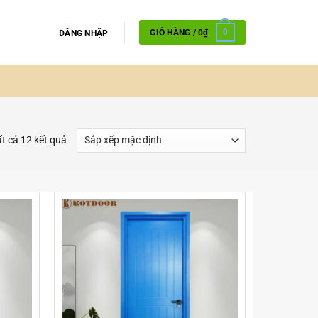
GIỎ HÀNG /
0
₫
0
ĐĂNG NHẬP
ất cả 12 kết quả