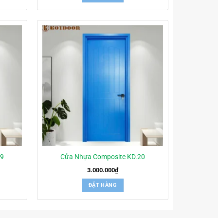
19
Cửa Nhựa Composite KD.20
3.000.000
₫
ĐẶT HÀNG