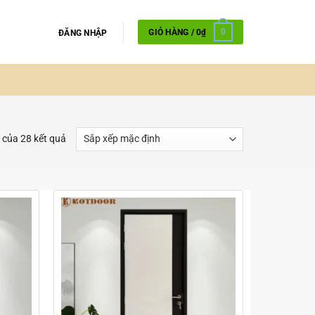
GIỎ HÀNG /
0
₫
0
ĐĂNG NHẬP
 của 28 kết quả