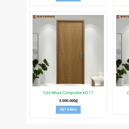
Cửa Nhựa Composite KD.17
C
3.000.000
₫
ĐẶT HÀNG