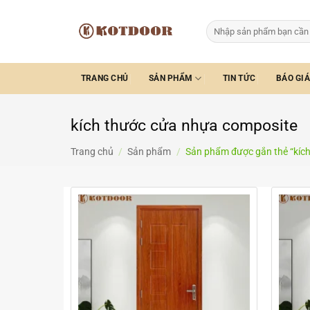
Bỏ
qua
Tìm
kiếm:
nội
dung
TRANG CHỦ
SẢN PHẨM
TIN TỨC
BÁO GIÁ
kích thước cửa nhựa composite
Trang chủ
/
Sản phẩm
/
Sản phẩm được gắn thẻ “kíc