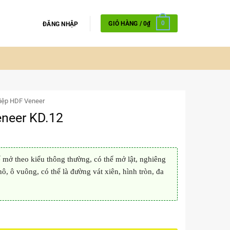
GIỎ HÀNG /
0
₫
0
ĐĂNG NHẬP
iệp HDF Veneer
neer KD.12
mở theo kiểu thông thường, có thể mở lật, nghiêng
nô, ô vuông, có thể là đường vát xiên, hình tròn, đa