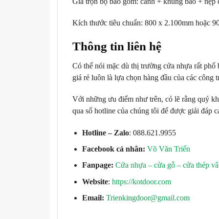
Giá trọn bộ bao gồm: cánh + khung bao + nẹp c
Kích thước tiêu chuẩn: 800 x 2.100mm hoặc 9
Thông tin liên hệ
Có thể nói mặc dù thị trường cửa nhựa rất phổ 
giá rẻ luôn là lựa chọn hàng đầu của các công 
Với những ưu điểm như trên, có lẽ rằng quý kh
qua số hotline của chúng tôi để được giải đáp 
Hotline – Zalo
: 088.621.9955
Facebook cá nhân:
Võ Văn Triển
Fanpage:
Cửa nhựa – cửa gỗ – cửa thép vâ
Website
:
https://kotdoor.com
Email:
Trienkingdoor@gmail.com