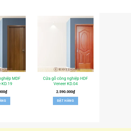
nghiệp MDF
Cửa gỗ công nghiệp HDF
 KD.19
Veneer KD.04
000
₫
2.590.000
₫
ÀNG
ĐẶT HÀNG