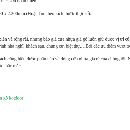
hỉ + sơn hoàn thiện.
00 x 2.200mm (Hoặc làm theo kích thước thực tế).
biến và rộng rãi, nhưng báo giá cửa nhựa giả gỗ luôn giữ được vị trí 
trình nhà nghĩ, khách sạn, chung cư, biệt thự,…Bởi các ưu điểm vượt t
ách cũng hiểu được phần nào về dòng cửa nhựa giá rẻ của chúng tôi. N
các thắc mắc
n gỗ kotdoor