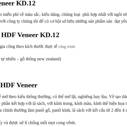
eneer KD.12
iễn phí về màu sắc, kiểu dáng, chủng loại phù hợp nhất với ngôi n
với công ty chúng tôi để có cơ hội sở hữu những sản phẩm sản đạt yê
p HDF Veneer KD.12
ia công theo kích thước thực tế
công trình.
ự nhiên – gỗ thông new zealand)
p HDF Veneer
 theo kiểu thông thường, có thể mở lật, nghiêng hay lùa. Về tạo dáng
phần kết hợp với lá sách, với kính trong, kính màu, kính thể hiện họa t
 chính thường làm panô gỗ, panô kính, lá sách với kết cấu từ 2 đến 4 
y và được sử lí chống mối mọt cong vênh.