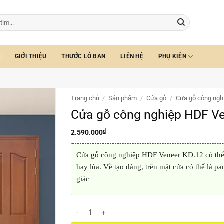
GIỚI THIỆU
THƯỚC LỖ BAN
LIÊN HỆ
PHỤ KIỆN
Trang chủ
/
Sản phẩm
/
Cửa gỗ
/
Cửa gỗ công ngh
Cửa gỗ công nghiệp HDF Ve
₫
2.590.000
Cửa gỗ công nghiệp HDF Veneer KD.12 có thể 
hay lùa. Về tạo dáng, trên mặt cửa có thể là pa
giác
Cửa gỗ công nghiệp HDF Veneer KD.12 số lượng