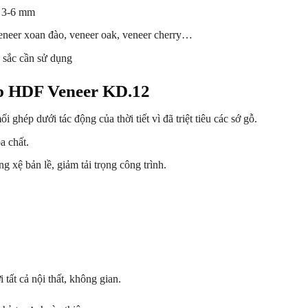
 3-6 mm
veneer xoan đào, veneer oak, veneer cherry…
 sắc cần sử dụng
ệp HDF Veneer KD.12
hép dưới tác động của thời tiết vì đã triệt tiêu các sớ gỗ.
a chất.
g xệ bản lề, giảm tải trọng công trình.
tất cả nội thất, không gian.