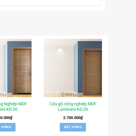
ng Nghiệp MDF
Cửa gỗ công nghiệp MDF
ine KD.30
Laminate KD.20
50.000
₫
2.700.000
₫
T HÀNG
ĐẶT HÀNG