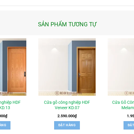
SẢN PHẨM TƯƠNG TỰ
nghiệp HDF
Cửa gỗ công nghiệp HDF
Cửa Gỗ Cô
KD.13
Veneer KD.07
Melam
000
₫
2.590.000
₫
1.9
ÀNG
ĐẶT HÀNG
ĐẶ