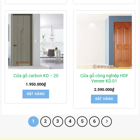
Cửa gỗ công nghiệp HDF
Cửa gỗ carbon KD – 20
Veneer KD.01
1.950.000
₫
2.590.000
₫
ĐẶT HÀNG
ĐẶT HÀNG
1
2
3
4
5
6