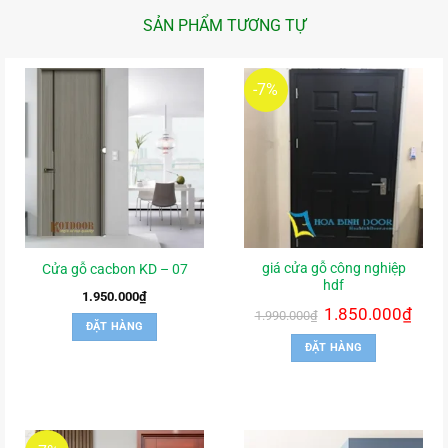
SẢN PHẨM TƯƠNG TỰ
-7%
giá cửa gỗ công nghiệp
Cửa gỗ cacbon KD – 07
hdf
1.950.000
₫
Giá
1.850.000
₫
Giá
1.990.000
₫
gốc
hiện
ĐẶT HÀNG
là:
tại
ĐẶT HÀNG
1.990.000₫.
là:
1.850.