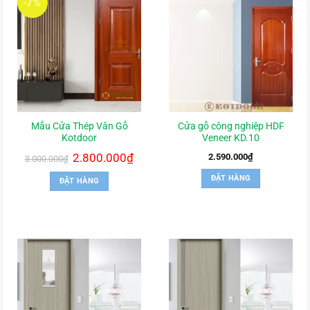
-7%
Mẫu Cửa Thép Vân Gỗ
Cửa gỗ công nghiệp HDF
Kotdoor
Veneer KD.10
Giá
2.800.000
₫
Giá
2.590.000
₫
3.000.000
₫
gốc
hiện
là:
tại
ĐẶT HÀNG
ĐẶT HÀNG
3.000.000₫.
là:
2.800.000₫.