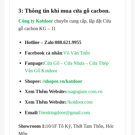
3: Thông tin khi mua cửa gỗ cacbon.
Công ty Kotdoor
chuyên cung cấp, lắp đặt Cửa
gỗ cacbon KG – 11
Hotline – Zalo
:
088.621.9955
Facebook cá nhân
:
Võ Văn Triển
Fanpage:
Cửa Gỗ – Cửa Nhựa – Cửa Thép
Vân Gỗ Kotdoor
Shopee:
//shopee.vn/kotdoor
Xem Thêm Website:
cuagogiare.com.vn
Xem Thêm Website:
//kotdoor.com
Email:
Trienkingdoor@gmail.com
Showroom 1:
10/1F Tô Ký, Thới Tam Thôn, Hóc
Môn