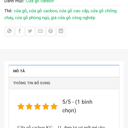
Danh mục:
Cửa gỗ carbon
Thẻ:
cửa gỗ
,
cửa gỗ cacbon
,
cửa gỗ cao cấp
,
cửa gỗ chống
cháy
,
cửa gỗ phòng ngủ
,
giá cửa gỗ công nghiệp
MÔ TẢ
THÔNG TIN BỔ SUNG
5/5 - (1 bình
chọn)
Cửa gỗ cacbon KG – 11 đem lại sự mới mẻ cho