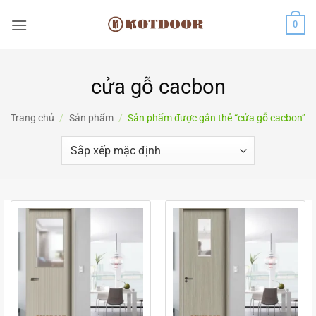
Bỏ
0
qua
nội
dung
cửa gỗ cacbon
Trang chủ
/
Sản phẩm
/
Sản phẩm được gắn thẻ “cửa gỗ cacbon”