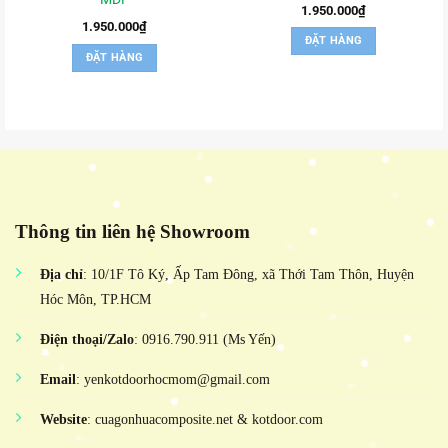
1.950.000
₫
1.950.000
₫
ĐẶT HÀNG
ĐẶT HÀNG
Thông tin liên hệ Showroom
Địa chỉ
: 10/1F Tô Ký, Ấp Tam Đông, xã Thới Tam Thôn, Huyện
Hóc Môn, TP.HCM
Điện thoại/Zalo
: 0916.790.911 (Ms Yến)
Email
: yenkotdoorhocmom@gmail.com
Website
: cuagonhuacomposite.net & kotdoor.com