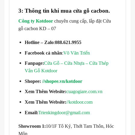
3: Thông tin khi mua cửa gỗ cacbon.
Công ty Kotdoor
chuyên cung cấp, lắp đặt Cửa
gỗ cacbon KD – 07
Hotline – Zalo
:
088.621.9955
Facebook cá nhân
:
Võ Văn Triển
Fanpage:
Cửa Gỗ – Cửa Nhựa – Cửa Thép
Vân Gỗ Kotdoor
Shopee:
//shopee.vn/kotdoor
Xem Thêm Website:
cuagogiare.com.vn
Xem Thêm Website:
//kotdoor.com
Email:
Trienkingdoor@gmail.com
Showroom 1:
10/1F Tô Ký, Thới Tam Thôn, Hóc
Môn