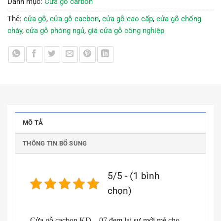
Danh mục:
Cửa gỗ carbon
Thẻ:
cửa gỗ
,
cửa gỗ cacbon
,
cửa gỗ cao cấp
,
cửa gỗ chống
cháy
,
cửa gỗ phòng ngủ
,
giá cửa gỗ công nghiệp
MÔ TẢ
THÔNG TIN BỔ SUNG
5/5 - (1 bình
chọn)
Cửa gỗ cacbon KD – 07 đem lại sự mới mẻ cho