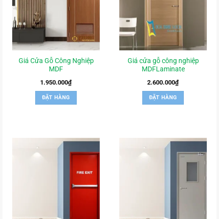
Giá Cửa Gỗ Công Nghiệp
Giá cửa gỗ công nghiệp
MDF
MDFLaminate
1.950.000
₫
2.600.000
₫
ĐẶT HÀNG
ĐẶT HÀNG