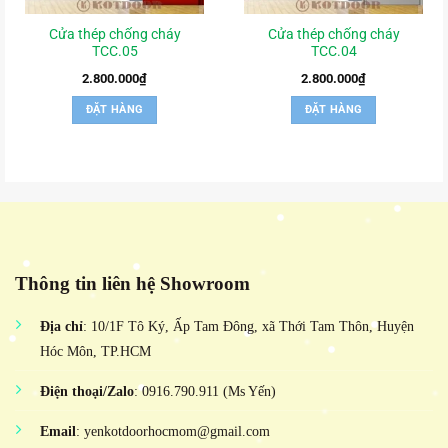
Cửa thép chống cháy
Cửa thép chống cháy
TCC.05
TCC.04
2.800.000
₫
2.800.000
₫
ĐẶT HÀNG
ĐẶT HÀNG
Thông tin liên hệ Showroom
Địa chỉ
: 10/1F Tô Ký, Ấp Tam Đông, xã Thới Tam Thôn, Huyện
Hóc Môn, TP.HCM
Điện thoại/Zalo
: 0916.790.911 (Ms Yến)
Email
: yenkotdoorhocmom@gmail.com