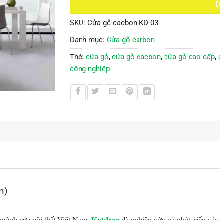
Đ
SKU:
Cửa gỗ cacbon KD-03
Danh mục:
Cửa gỗ carbon
Thẻ:
cửa gỗ
,
cửa gỗ cacbon
,
cửa gỗ cao cấp
,
công nghiệp
n)
gành cửa nội thất Việt Nam,
Kotdoor
đã nghiên cứu và phát triển cá