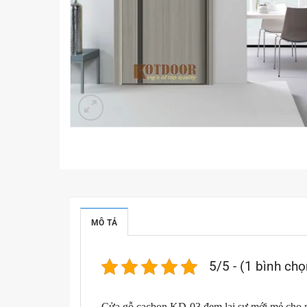
MÔ TẢ
5/5 - (1 bình chọ
Cửa gỗ cacbon KD-03 đem lại sự mới mẻ cho n