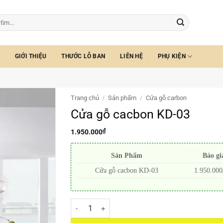
GIỚI THIỆU
THƯỚC LỖ BAN
LIÊN HỆ
PHỤ KIỆN
Trang chủ
/
Sản phẩm
/
Cửa gỗ carbon
Cửa gỗ cacbon KD-03
₫
1.950.000
Sản Phẩm
Báo gi
Cửa gỗ cacbon KD-03
1.950.00
Cửa gỗ cacbon KD-03 số lượng