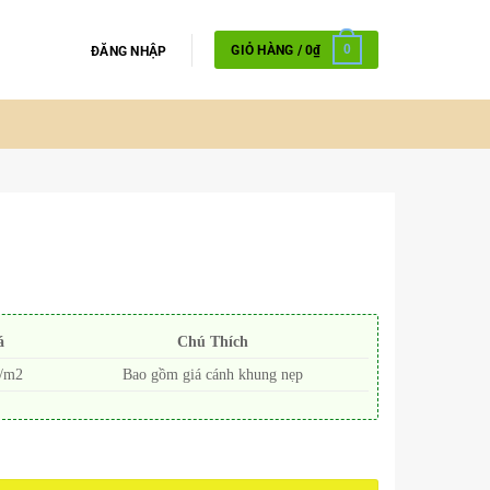
GIỎ HÀNG /
0
₫
0
ĐĂNG NHẬP
á
Chú Thích
0/m2
Bao gồm giá cánh khung nẹp