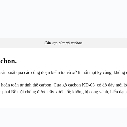
Cấu tạo cửa gỗ cacbon
acbon.
n, sản xuất qua các công đoạn kiểm tra và xử lí mối mọt kỹ càng, khôn
o hoàn toàn từ tinh thể carbon. Cửa gỗ cacbon KD-03 có độ dày mỗi 
phải.Bề mặt chống được trầy xước tốt; không bị cong vênh, biến dạn