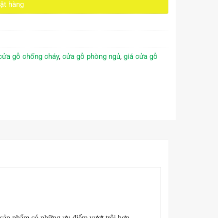
ặt hàng
cửa gỗ chống cháy
,
cửa gỗ phòng ngủ
,
giá cửa gỗ
c sản phẩm có những ưu điểm vượt trội hơn.