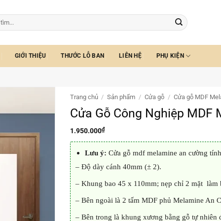
GIỚI THIỆU
THƯỚC LỖ BAN
LIÊN HỆ
PHỤ KIỆN
Trang chủ
/
Sản phẩm
/
Cửa gỗ
/
Cửa gỗ MDF Mel
Cửa Gỗ Công Nghiệp MDF 
₫
1.950.000
Lưu ý:
Cửa gỗ mdf melamine an cường tính 
– Độ dày cánh 40mm (± 2).
– Khung bao 45 x 110mm; nẹp chỉ 2 mặt là
– Bên ngoài là 2 tấm MDF phủ Melamine An 
– Bên trong là khung xương bằng gỗ tự nhiên đã đ