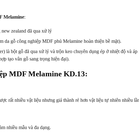
DF Melamine
:
new zealand đã qua xử lý
ấm da gỗ công nghiệp MDF phủ Melamine hoàn thiện bề mặt).
r) là bột gỗ đã qua xử lý và trộn keo chuyên dụng ép ở nhiệt độ và áp
ợp tạo vân gỗ sang trọng hiện đại).
iệp MDF Melamine KD.13:
c rất nhiều vật liệu nhưng giá thành rẻ hơn vật liệu tự nhiên nhiều lầ
 làm nhiều mẫu và đa dạng.