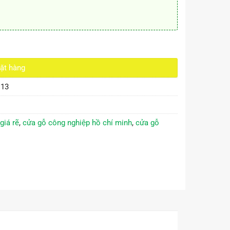
ượng
ặt hàng
.13
iá rẽ
,
cửa gỗ công nghiệp hồ chí minh
,
cửa gỗ