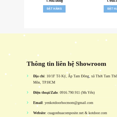
1.950.000
₫
1.950.
ĐẶT HÀNG
ĐẶT H
Thông tin liên hệ Showroom
Địa chỉ
: 10/1F Tô Ký, Ấp Tam Đông, xã Thới Tam Th
Môn, TP.HCM
Điện thoại/Zalo
: 0916.790.911 (Ms Yến)
Email
: yenkotdoorhocmom@gmail.com
Website
: cuagonhuacomposite.net & kotdoor.com