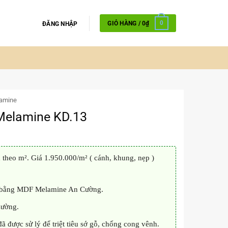
GIỎ HÀNG /
0
₫
0
ĐĂNG NHẬP
amine
Melamine KD.13
theo m². Giá 1.950.000/m² ( cánh, khung, nẹp )
m bằng MDF Melamine An Cường.
Cường.
ược sử lý để triệt tiêu sớ gỗ, chống cong vênh.