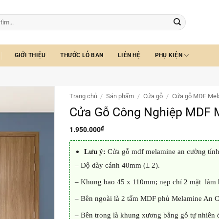
GIỚI THIỆU
THƯỚC LỖ BAN
LIÊN HỆ
PHỤ KIỆN
Trang chủ
/
Sản phẩm
/
Cửa gỗ
/
Cửa gỗ MDF Mel
Cửa Gỗ Công Nghiệp MDF 
₫
1.950.000
Lưu ý:
Cửa gỗ mdf melamine an cường tính 
– Độ dày cánh 40mm (± 2).
– Khung bao 45 x 110mm; nẹp chỉ 2 mặt là
– Bên ngoài là 2 tấm MDF phủ Melamine An 
– Bên trong là khung xương bằng gỗ tự nhiên đã đ