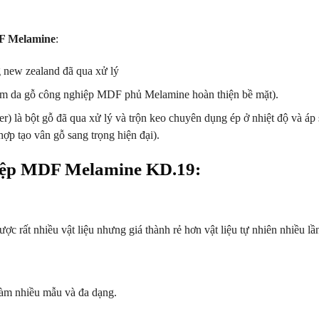
DF Melamine
:
new zealand đã qua xử lý
ấm da gỗ công nghiệp MDF phủ Melamine hoàn thiện bề mặt).
r) là bột gỗ đã qua xử lý và trộn keo chuyên dụng ép ở nhiệt độ và áp
ợp tạo vân gỗ sang trọng hiện đại).
iệp MDF Melamine KD.19:
c rất nhiều vật liệu nhưng giá thành rẻ hơn vật liệu tự nhiên nhiều lầ
 làm nhiều mẫu và đa dạng.