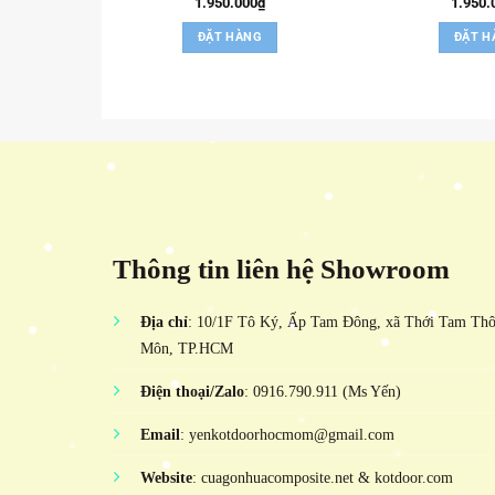
1.950.000
₫
1.950.
ĐẶT HÀNG
ĐẶT H
Thông tin liên hệ Showroom
Địa chỉ
: 10/1F Tô Ký, Ấp Tam Đông, xã Thới Tam Th
Môn, TP.HCM
Điện thoại/Zalo
: 0916.790.911 (Ms Yến)
Email
: yenkotdoorhocmom@gmail.com
Website
: cuagonhuacomposite.net & kotdoor.com