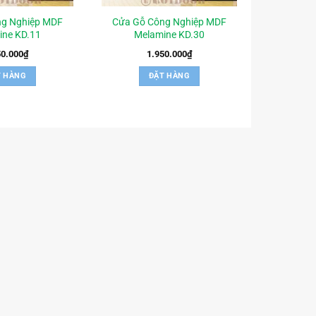
ng Nghiệp MDF
Cửa Gỗ Công Nghiệp MDF
ine KD.11
Melamine KD.30
50.000
₫
1.950.000
₫
T HÀNG
ĐẶT HÀNG