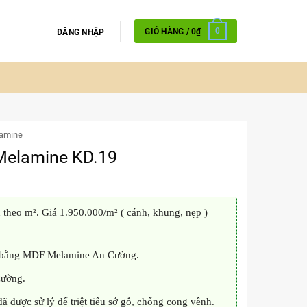
GIỎ HÀNG /
0
₫
0
ĐĂNG NHẬP
amine
Melamine KD.19
theo m². Giá 1.950.000/m² ( cánh, khung, nẹp )
m bằng MDF Melamine An Cường.
Cường.
ược sử lý để triệt tiêu sớ gỗ, chống cong vênh.