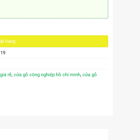
ượng
ặt hàng
.19
iá rẽ
,
cửa gỗ công nghiệp hồ chí minh
,
cửa gỗ