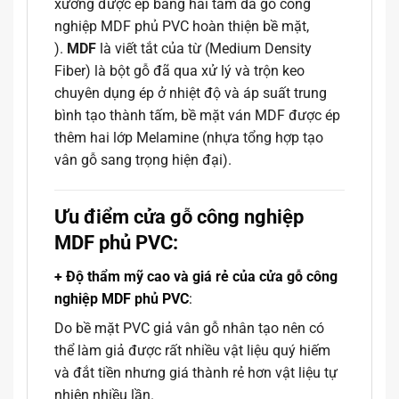
xương được ép bằng hai tấm da gỗ công
nghiệp MDF phủ PVC hoàn thiện bề mặt,
).
MDF
là viết tắt của từ (Medium Density
Fiber) là bột gỗ đã qua xử lý và trộn keo
chuyên dụng ép ở nhiệt độ và áp suất trung
bình tạo thành tấm, bề mặt ván MDF được ép
thêm hai lớp Melamine (nhựa tổng hợp tạo
vân gỗ sang trọng hiện đại).
Ưu điểm cửa gỗ công nghiệp
MDF phủ PVC:
+ Độ thẩm mỹ cao và giá rẻ của cửa gỗ công
nghiệp MDF phủ PVC
:
Do bề mặt PVC giả vân gỗ nhân tạo nên có
thể làm giả được rất nhiều vật liệu quý hiếm
và đắt tiền nhưng giá thành rẻ hơn vật liệu tự
nhiên nhiều lần.