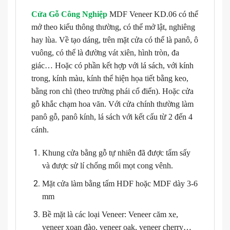
Cửa Gỗ Công Nghiệp
MDF Veneer KD.06 có thể
mở theo kiểu thông thường, có thể mở lật, nghiêng
hay lùa. Về tạo dáng, trên mặt cửa có thể là panô, ô
vuông, có thể là đường vát xiên, hình tròn, đa
giác… Hoặc có phần kết hợp với lá sách, với kính
trong, kính màu, kính thể hiện họa tiết bằng keo,
bằng ron chì (theo trường phái cổ điển). Hoặc cửa
gỗ khắc chạm hoa văn. Với cửa chính thường làm
panô gỗ, panô kính, lá sách với kết cấu từ 2 đến 4
cánh.
Khung cửa bằng gỗ tự nhiên đã được tẩm sấy
và được sử lí chống mối mọt cong vênh.
Mặt cửa làm bằng tấm HDF hoặc MDF dày 3-6
mm
Bề mặt là các loại Veneer: Veneer căm xe,
veneer xoan đào, veneer oak, veneer cherry…