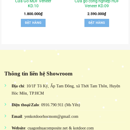
Cửa Gỗ MDF Veneer
Cửa gỗ công nghiệp HDF
KD.10
Veneer KD.09
1.800.000
₫
2.590.000
₫
ĐẶT HÀNG
ĐẶT HÀNG
Thông tin liên hệ Showroom
Địa chỉ
: 10/1F Tô Ký, Ấp Tam Đông, xã Thới Tam Thôn, Huyện
Hóc Môn, TP.HCM
Điện thoại/Zalo
: 0916.790.911 (Ms Yến)
Email
: yenkotdoorhocmom@gmail.com
Website
: cuagonhuacomposite.net & kotdoor.com