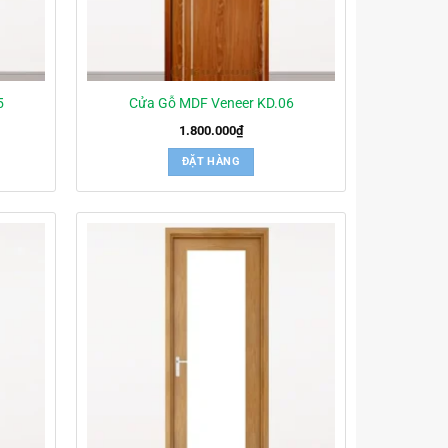
5
Cửa Gỗ MDF Veneer KD.06
1.800.000
₫
ĐẶT HÀNG