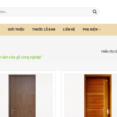
GIỚI THIỆU
THƯỚC LỖ BAN
LIÊN HỆ
PHỤ KIỆN
Hiển thị t
 làm cửa gỗ công nghiệp”