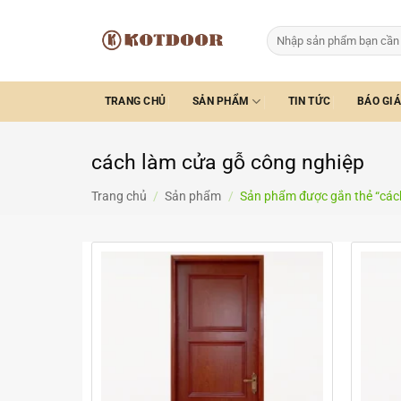
Bỏ
qua
Tìm
kiếm:
nội
dung
TRANG CHỦ
SẢN PHẨM
TIN TỨC
BÁO GIÁ
cách làm cửa gỗ công nghiệp
Trang chủ
/
Sản phẩm
/
Sản phẩm được gắn thẻ “cách