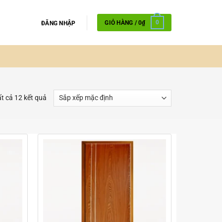
GIỎ HÀNG /
0
₫
0
ĐĂNG NHẬP
ất cả 12 kết quả