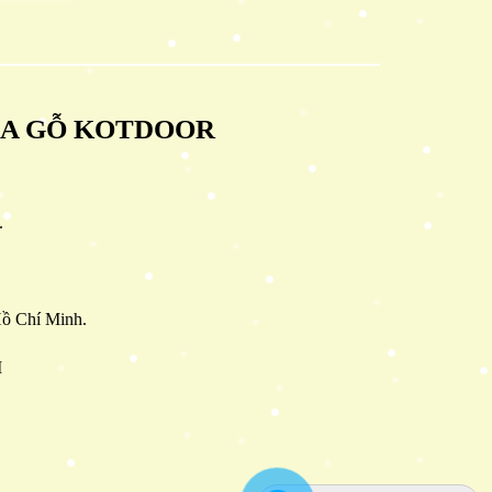
ỬA GỖ KOTDOOR
.
ồ Chí Minh.
M