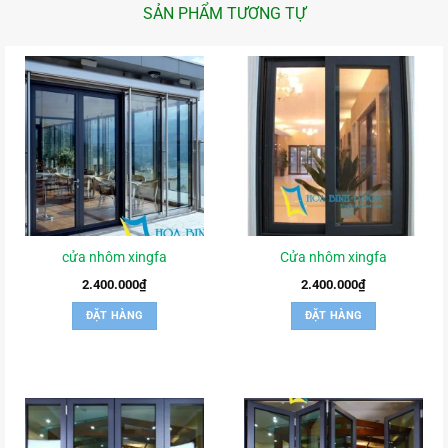
SẢN PHẨM TƯƠNG TỰ
cửa nhôm xingfa
Cửa nhôm xingfa
2.400.000
₫
2.400.000
₫
ĐẶT HÀNG
ĐẶT HÀNG