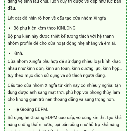
dàng vệ sinh lau chùi, luôn duy trì được vẻ đẹp như lúc ban
đầu.
Lát cắt để nhìn rõ hơn về cấu tạo cửa nhôm Xingfa
Bộ phụ kiện kèm theo KINLONG.
Bộ phụ kiện này được thiết kế tương thích với hệ thanh
nhôm profile để cho cửa hoạt động nhẹ nhàng và êm ái.
Kính.
Cửa nhôm Xingfa phù hợp để sử dụng nhiều loại kính khác
nhau như kính đơn, kính an toàn, kính cường lực, kính hộp…
tùy theo mục đích sử dụng và sở thích người dùng.
Cấu tạo cửa nhôm Xingfa từ kính này có nhiều ý nghĩa: tận
dụng được ánh sáng mặt trời, phù hợp với phong thủy, làm
cho không gian trở nên thoáng đãng và sang trọng hơn.
Hệ Gioăng EDPM.
Sử dụng hệ Gioăng EDPM cao cấp, vô cùng kín thít tạo khả
năng chống thấm nước, bụi bẩn cũng như hỗ trợ khả năng