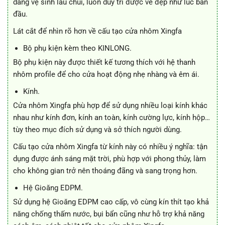
dàng vệ sinh lau chùi, luôn duy trì được vẻ đẹp như lúc ban
đầu.
Lát cắt để nhìn rõ hơn về cấu tạo cửa nhôm Xingfa
Bộ phụ kiện kèm theo KINLONG.
Bộ phụ kiện này được thiết kế tương thích với hệ thanh
nhôm profile để cho cửa hoạt động nhẹ nhàng và êm ái.
Kính.
Cửa nhôm Xingfa phù hợp để sử dụng nhiều loại kính khác
nhau như kính đơn, kính an toàn, kính cường lực, kính hộp…
tùy theo mục đích sử dụng và sở thích người dùng.
Cấu tạo cửa nhôm Xingfa từ kính này có nhiều ý nghĩa: tận
dụng được ánh sáng mặt trời, phù hợp với phong thủy, làm
cho không gian trở nên thoáng đãng và sang trọng hơn.
Hệ Gioăng EDPM.
Sử dụng hệ Gioăng EDPM cao cấp, vô cùng kín thít tạo khả
năng chống thấm nước, bụi bẩn cũng như hỗ trợ khả năng