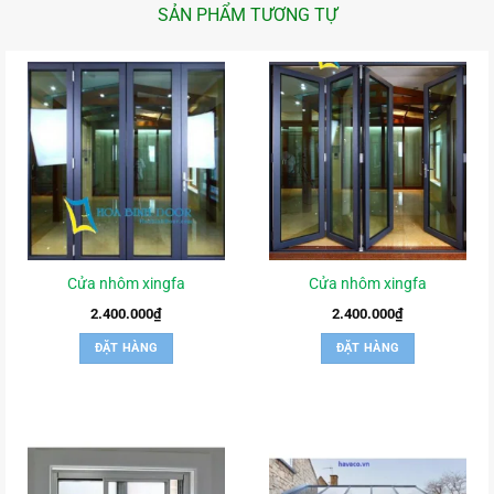
SẢN PHẨM TƯƠNG TỰ
Cửa nhôm xingfa
Cửa nhôm xingfa
2.400.000
₫
2.400.000
₫
ĐẶT HÀNG
ĐẶT HÀNG