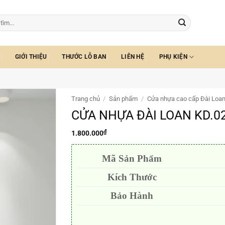
GIỚI THIỆU
THƯỚC LỖ BAN
LIÊN HỆ
PHỤ KIỆN
Trang chủ
/
Sản phẩm
/
Cửa nhựa cao cấp Đài Loa
CỬA NHỰA ĐÀI LOAN KD.0
₫
1.800.000
Mã Sản Phẩm
Kích Thước
Bảo Hành