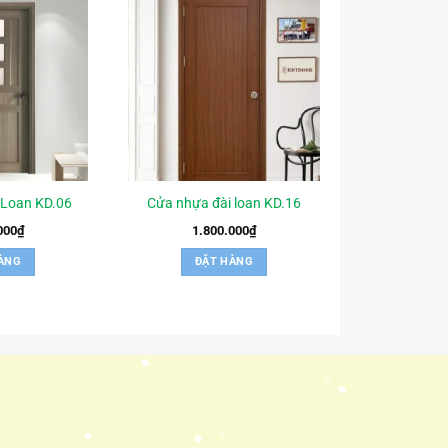
 Loan KD.06
Cửa nhựa đài loan KD.16
000
₫
1.800.000
₫
ÀNG
ĐẶT HÀNG