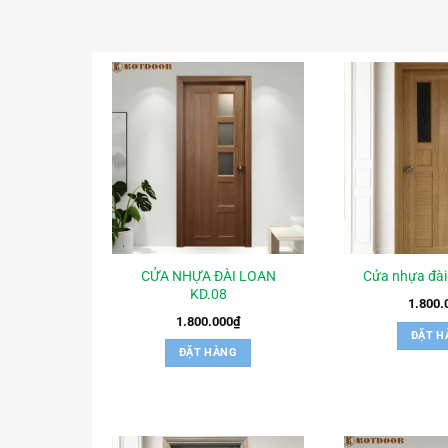
CỬA NHỰA ĐÀI LOAN
Cửa nhựa đài
KD.08
1.800.
1.800.000
₫
ĐẶT H
ĐẶT HÀNG