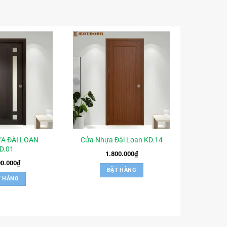
A ĐÀI LOAN
Cửa Nhựa Đài Loan KD.14
D.01
1.800.000
₫
00.000
₫
ĐẶT HÀNG
T HÀNG