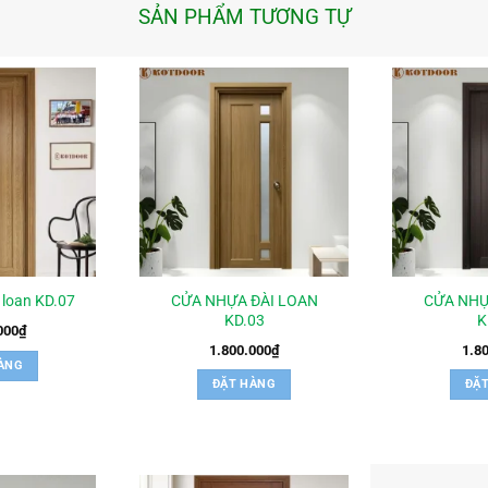
SẢN PHẨM TƯƠNG TỰ
CỬA NHỰA ĐÀI LOAN
CỬA NHỰ
 loan KD.07
KD.03
K
000
₫
1.800.000
₫
1.8
ÀNG
ĐẶT HÀNG
ĐẶ