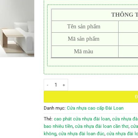
THÔNG T
Tên sản phẩm
Mã sản phẩm
Mã màu
CỬA NHỰA ĐÀI LOAN KD.02 số lượng
Đ
Danh mục:
Cửa nhựa cao cấp Đài Loan
Thẻ:
cao phát cửa nhựa đài loan
,
cửa nhựa đà
bao nhiêu tiền
,
cửa nhựa đài loan cần thơ
,
cửa
không
,
cửa nhựa đài loan đúc
,
cửa nhựa đài lo