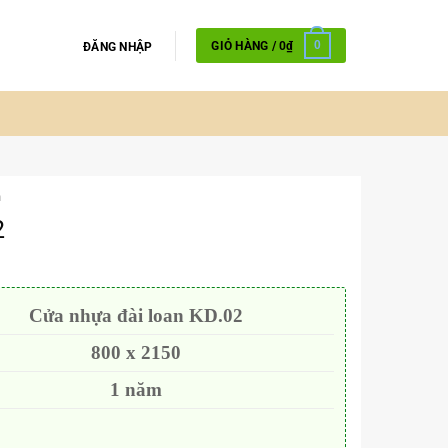
GIỎ HÀNG /
0
₫
0
ĐĂNG NHẬP
n
2
Cửa nhựa đài loan KD.02
800 x 2150
1 năm