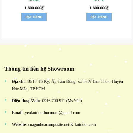
1.800.000
₫
1.800.000
₫
ĐẶT HÀNG
ĐẶT HÀNG
Thông tin liên hệ Showroom
Địa chỉ
: 10/1F Tô Ký, Ấp Tam Đông, xã Thới Tam Thôn, Huyện
Hóc Môn, TP.HCM
Điện thoại/Zalo
: 0916.790.911 (Ms Yến)
Email
: yenkotdoorhocmom@gmail.com
Website
: cuagonhuacomposite.net & kotdoor.com