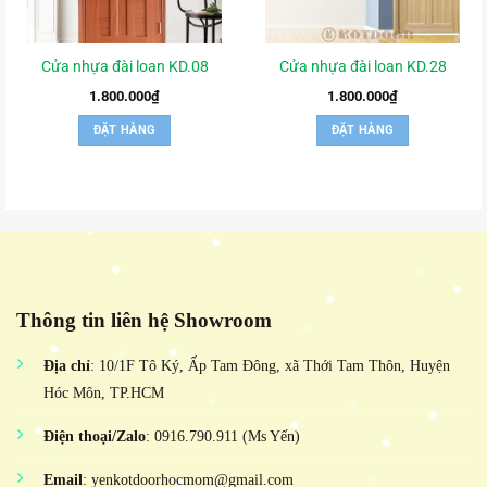
Cửa nhựa đài loan KD.08
Cửa nhựa đài loan KD.28
1.800.000
₫
1.800.000
₫
ĐẶT HÀNG
ĐẶT HÀNG
Thông tin liên hệ Showroom
Địa chỉ
: 10/1F Tô Ký, Ấp Tam Đông, xã Thới Tam Thôn, Huyện
Hóc Môn, TP.HCM
Điện thoại/Zalo
: 0916.790.911 (Ms Yến)
Email
: yenkotdoorhocmom@gmail.com