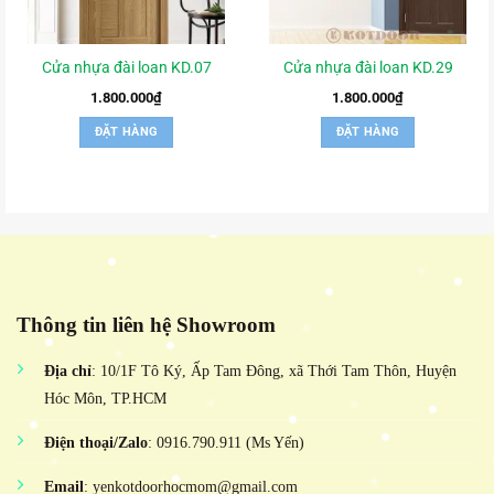
Cửa nhựa đài loan KD.07
Cửa nhựa đài loan KD.29
1.800.000
₫
1.800.000
₫
ĐẶT HÀNG
ĐẶT HÀNG
Thông tin liên hệ Showroom
Địa chỉ
: 10/1F Tô Ký, Ấp Tam Đông, xã Thới Tam Thôn, Huyện
Hóc Môn, TP.HCM
Điện thoại/Zalo
: 0916.790.911 (Ms Yến)
Email
: yenkotdoorhocmom@gmail.com