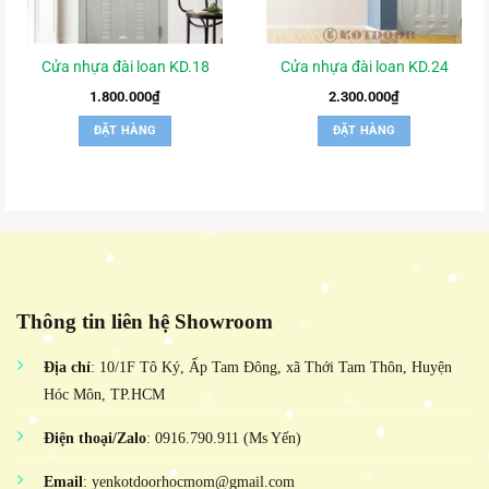
Cửa nhựa đài loan KD.18
Cửa nhựa đài loan KD.24
1.800.000
₫
2.300.000
₫
ĐẶT HÀNG
ĐẶT HÀNG
Thông tin liên hệ Showroom
Địa chỉ
: 10/1F Tô Ký, Ấp Tam Đông, xã Thới Tam Thôn, Huyện
Hóc Môn, TP.HCM
Điện thoại/Zalo
: 0916.790.911 (Ms Yến)
Email
: yenkotdoorhocmom@gmail.com