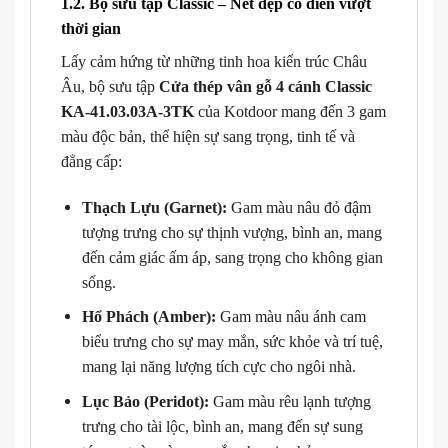
1.2. Bộ sưu tập Classic – Nét đẹp cổ điển vượt
thời gian
Lấy cảm hứng từ những tinh hoa kiến trúc Châu
Âu, bộ sưu tập
Cửa thép vân gỗ 4 cánh Classic
KA-41.03.03A-3TK
của Kotdoor mang đến 3 gam
màu độc bản, thể hiện sự sang trọng, tinh tế và
đẳng cấp:
Thạch Lựu (Garnet):
Gam màu nâu đỏ đậm
tượng trưng cho sự thịnh vượng, bình an, mang
đến cảm giác ấm áp, sang trọng cho không gian
sống.
Hổ Phách (Amber):
Gam màu nâu ánh cam
biểu trưng cho sự may mắn, sức khỏe và trí tuệ,
mang lại năng lượng tích cực cho ngôi nhà.
Lục Bảo (Peridot):
Gam màu rêu lạnh tượng
trưng cho tài lộc, bình an, mang đến sự sung