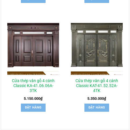
Cửa thép vân gỗ 4 cánh
Cửa thép vân gỗ 4 cánh
Classic KA-41.06.06A-
Classic KAT-41.52.52A-
3TK
4TK
5.150.000
₫
5.350.000
₫
ĐẶT HÀNG
ĐẶT HÀNG