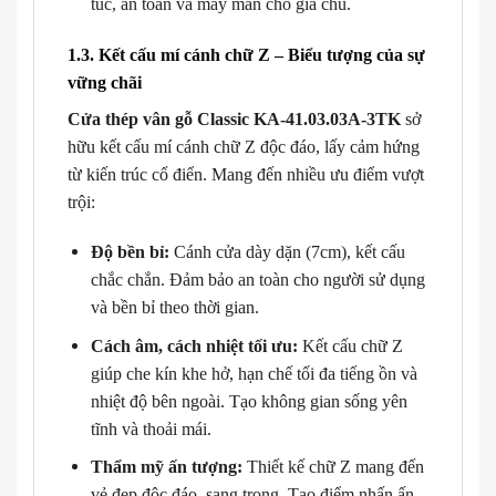
túc, an toàn và may mắn cho gia chủ.
1.3. Kết cấu mí cánh chữ Z – Biểu tượng của sự
vững chãi
Cửa thép vân gỗ Classic KA-41.03.03A-3TK
sở
hữu kết cấu mí cánh chữ Z độc đáo, lấy cảm hứng
từ kiến trúc cổ điển. Mang đến nhiều ưu điểm vượt
trội:
Độ bền bỉ:
Cánh cửa dày dặn (7cm), kết cấu
chắc chắn. Đảm bảo an toàn cho người sử dụng
và bền bỉ theo thời gian.
Cách âm, cách nhiệt tối ưu:
Kết cấu chữ Z
giúp che kín khe hở, hạn chế tối đa tiếng ồn và
nhiệt độ bên ngoài. Tạo không gian sống yên
tĩnh và thoải mái.
Thẩm mỹ ấn tượng:
Thiết kế chữ Z mang đến
vẻ đẹp độc đáo, sang trọng. Tạo điểm nhấn ấn