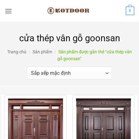
Bỏ
0
qua
nội
dung
cửa thép vân gỗ goonsan
Trang chủ
/
Sản phẩm
/
Sản phẩm được gắn thẻ “cửa thép vân
gỗ goonsan”