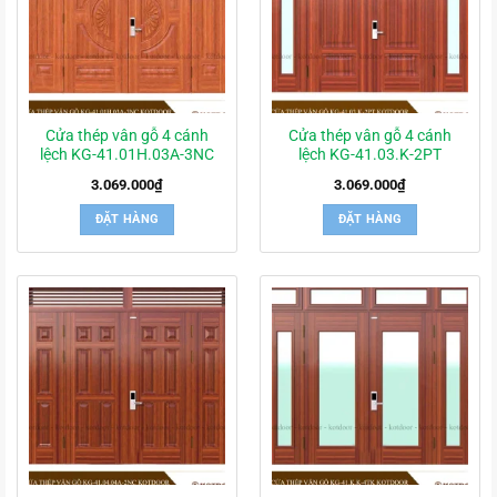
Cửa thép vân gỗ 4 cánh
Cửa thép vân gỗ 4 cánh
lệch KG-41.01H.03A-3NC
lệch KG-41.03.K-2PT
3.069.000
₫
3.069.000
₫
ĐẶT HÀNG
ĐẶT HÀNG