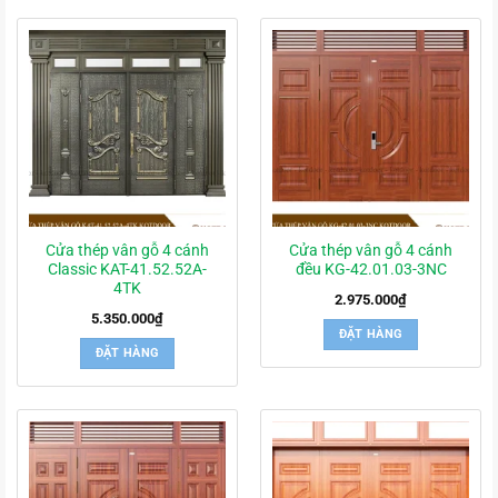
Cửa thép vân gỗ 4 cánh
Cửa thép vân gỗ 4 cánh
Classic KAT-41.52.52A-
đều KG-42.01.03-3NC
4TK
2.975.000
₫
5.350.000
₫
ĐẶT HÀNG
ĐẶT HÀNG