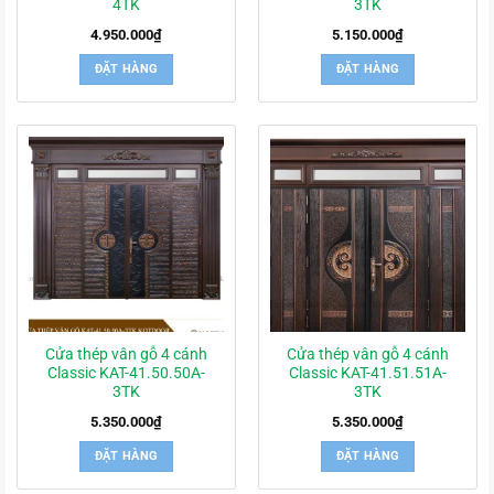
4TK
3TK
4.950.000
₫
5.150.000
₫
ĐẶT HÀNG
ĐẶT HÀNG
Cửa thép vân gỗ 4 cánh
Cửa thép vân gỗ 4 cánh
Classic KAT-41.50.50A-
Classic KAT-41.51.51A-
3TK
3TK
5.350.000
₫
5.350.000
₫
ĐẶT HÀNG
ĐẶT HÀNG