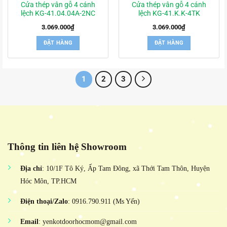
Cửa thép vân gỗ 4 cánh
Cửa thép vân gỗ 4 cánh
lệch KG-41.04.04A-2NC
lệch KG-41.K.K-4TK
3.069.000
₫
3.069.000
₫
ĐẶT HÀNG
ĐẶT HÀNG
1
2
3
Thông tin liên hệ Showroom
Địa chỉ
: 10/1F Tô Ký, Ấp Tam Đông, xã Thới Tam Thôn, Huyện
Hóc Môn, TP.HCM
Điện thoại/Zalo
: 0916.790.911 (Ms Yến)
Email
: yenkotdoorhocmom@gmail.com