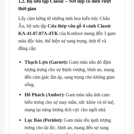
1.2. Bộ sưu tập Classic – Nét đẹp cổ điển vượt
thời gian
Lấy cảm hứng từ những tinh hoa kiến trúc Châu
Âu, bộ sưu tập
Cửa thép vân gỗ 4 cánh Classic
KA-41.07.07A-4TK
của Kotdoor mang đến 3 gam
màu độc bản, thể hiện sự sang trọng, tinh tế và
đẳng cấp:
Thạch Lựu (Garnet):
Gam màu nâu đỏ đậm
tượng trưng cho sự thịnh vượng, bình an, mang
đến cảm giác ấm áp, sang trọng cho không gian
sống.
Hổ Phách (Amber):
Gam màu nâu ánh cam
biểu trưng cho sự may mắn, sức khỏe và trí tuệ,
mang lại năng lượng tích cực cho ngôi nhà.
Lục Bảo (Peridot):
Gam màu rêu lạnh tượng
trưng cho tài lộc, bình an, mang đến sự sung