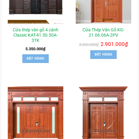
Cửa thép vân gỗ 4 cánh
Cửa Thép Vân Gỗ KG-
Classic KAT-41.50.50A-
21.06.06A-2PV
3TK
Giá
2.901.000
₫
Giá
3.000.000
₫
gốc
hiện
5.350.000
₫
là:
tại
ĐẶT HÀNG
3.000.000₫.
là:
ĐẶT HÀNG
2.901.