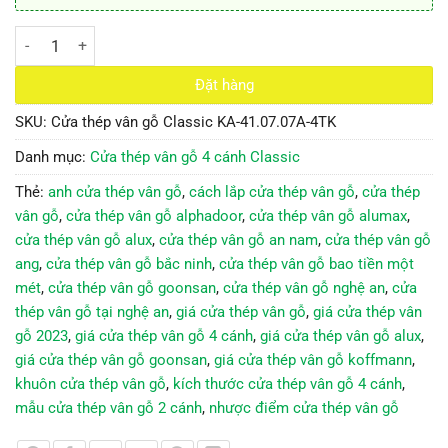
Cửa thép vân gỗ 4 cánh Classic KA-41.07.07A-4TK số lượng
Đặt hàng
SKU:
Cửa thép vân gỗ Classic KA-41.07.07A-4TK
Danh mục:
Cửa thép vân gỗ 4 cánh Classic
Thẻ:
anh cửa thép vân gỗ
,
cách lắp cửa thép vân gỗ
,
cửa thép
vân gỗ
,
cửa thép vân gỗ alphadoor
,
cửa thép vân gỗ alumax
,
cửa thép vân gỗ alux
,
cửa thép vân gỗ an nam
,
cửa thép vân gỗ
ang
,
cửa thép vân gỗ bắc ninh
,
cửa thép vân gỗ bao tiền một
mét
,
cửa thép vân gỗ goonsan
,
cửa thép vân gỗ nghệ an
,
cửa
thép vân gỗ tại nghệ an
,
giá cửa thép vân gỗ
,
giá cửa thép vân
gỗ 2023
,
giá cửa thép vân gỗ 4 cánh
,
giá cửa thép vân gỗ alux
,
giá cửa thép vân gỗ goonsan
,
giá cửa thép vân gỗ koffmann
,
khuôn cửa thép vân gỗ
,
kích thước cửa thép vân gỗ 4 cánh
,
mẫu cửa thép vân gỗ 2 cánh
,
nhược điểm cửa thép vân gỗ