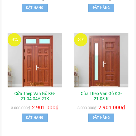
ĐẶT HÀNG
ĐẶT HÀNG
-3%
-3%
Cửa Thép Vân Gỗ KG-
Cửa Thép Vân Gỗ KG-
21.04.04A.2TK
21.03.K
Giá
2.901.000
₫
Giá
Giá
2.901.000
₫
Giá
3.000.000
₫
3.000.000
₫
gốc
hiện
gốc
hiện
là:
tại
là:
tại
ĐẶT HÀNG
ĐẶT HÀNG
3.000.000₫.
là:
3.000.000₫.
là:
2.901.000₫.
2.901.