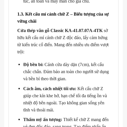
túc, an toàn và may mắn cho gia chủ.
1.3. Kết cấu mí cánh chữ Z – Biểu tượng của sự
vững chãi
Cửa thép vân gỗ Classic KA-41.07.07A-4TK
sở
hữu kết cấu mí cánh chữ Z độc đáo, lấy cảm hứng
từ kiến trúc cổ điển. Mang đến nhiều ưu điểm vượt
trội:
Độ bền bỉ:
Cánh cửa dày dặn (7cm), kết cấu
chắc chắn. Đảm bảo an toàn cho người sử dụng
và bền bỉ theo thời gian.
Cách âm, cách nhiệt tối ưu:
Kết cấu chữ Z
giúp che kín khe hở, hạn chế tối đa tiếng ồn và
nhiệt độ bên ngoài. Tạo không gian sống yên
tĩnh và thoải mái.
Thẩm mỹ ấn tượng:
Thiết kế chữ Z mang đến
vẻ đẹp độc đáo, sang trọng. Tạo điểm nhấn ấn