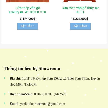
Cửa thép vân gỗ
Cửa thép vân gỗ thủy lực
Luxury KL-41.01H.K-3TK
KLT-1
3.174.000
₫
3.237.000
₫
ĐẶT HÀNG
ĐẶT HÀNG
Thông tin liên hệ Showroom
Địa chỉ
: 10/1F Tô Ký, Ấp Tam Đông, xã Thới Tam Thôn, Huyện
Hóc Môn, TP.HCM
Điện thoại/Zalo
: 0916.790.911 (Ms Yến)
Email
: yenkotdoorhocmom@gmail.com