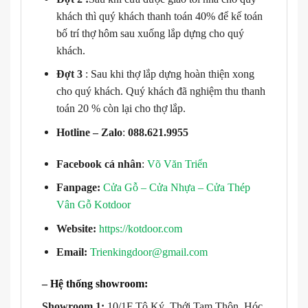
khách thì quý khách thanh toán 40% để kế toán
bố trí thợ hôm sau xuống lắp dựng cho quý
khách.
Đợt 3
: Sau khi thợ lắp dựng hoàn thiện xong
cho quý khách. Quý khách đã nghiệm thu thanh
toán 20 % còn lại cho thợ lắp.
Hotline – Zalo
:
088.621.9955
Facebook cá nhân
:
Võ Văn Triển
Fanpage:
Cửa Gỗ – Cửa Nhựa – Cửa Thép
Vân Gỗ Kotdoor
Website:
https://kotdoor.com
Email:
Trienkingdoor@gmail.com
– Hệ thống showroom:
Showroom 1:
10/1F Tô Ký, Thới Tam Thôn, Hóc