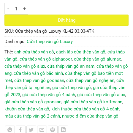
Cửa thép vân gỗ Luxury KL-42.03.03-4TK số lượng
Đặt hàng
SKU:
Cửa thép vân gỗ Luxury KL-42.03.03-4TK
Danh mục:
Cửa thép vân gỗ Luxury
Thẻ:
anh cửa thép vân gỗ
,
cách lắp cửa thép vân gỗ
,
cửa thép
vân gỗ
,
cửa thép vân gỗ alphadoor
,
cửa thép vân gỗ alumax
,
cửa thép vân gỗ alux
,
cửa thép vân gỗ an nam
,
cửa thép vân gỗ
ang
,
cửa thép vân gỗ bắc ninh
,
cửa thép vân gỗ bao tiền một
mét
,
cửa thép vân gỗ goonsan
,
cửa thép vân gỗ nghệ an
,
cửa
thép vân gỗ tại nghệ an
,
giá cửa thép vân gỗ
,
giá cửa thép vân
gỗ 2023
,
giá cửa thép vân gỗ 4 cánh
,
giá cửa thép vân gỗ alux
,
giá cửa thép vân gỗ goonsan
,
giá cửa thép vân gỗ koffmann
,
khuôn cửa thép vân gỗ
,
kích thước cửa thép vân gỗ 4 cánh
,
mẫu cửa thép vân gỗ 2 cánh
,
nhược điểm cửa thép vân gỗ