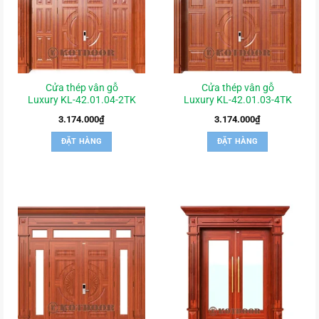
Cửa thép vân gỗ
Cửa thép vân gỗ
Luxury KL-42.01.04-2TK
Luxury KL-42.01.03-4TK
3.174.000
₫
3.174.000
₫
ĐẶT HÀNG
ĐẶT HÀNG