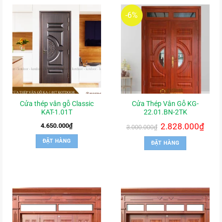
-6%
Cửa thép vân gỗ Classic
Cửa Thép Vân Gỗ KG-
KAT-1.01T
22.01.BN-2TK
Giá
2.828.000
₫
Giá
4.650.000
₫
3.000.000
₫
gốc
hiện
là:
tại
ĐẶT HÀNG
ĐẶT HÀNG
3.000.000₫.
là:
2.828.