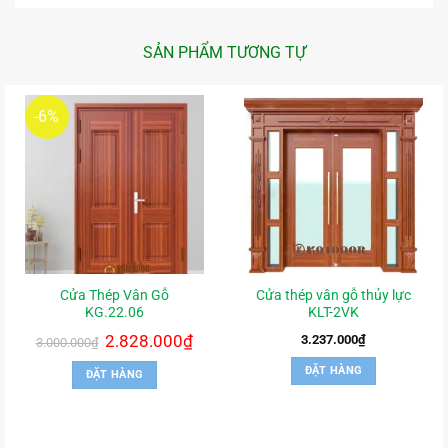
SẢN PHẨM TƯƠNG TỰ
-6%
Cửa Thép Vân Gỗ
Cửa thép vân gỗ thủy lực
KG.22.06
KLT-2VK
Giá
2.828.000
₫
Giá
3.237.000
₫
3.000.000
₫
gốc
hiện
là:
tại
ĐẶT HÀNG
ĐẶT HÀNG
3.000.000₫.
là:
2.828.000₫.