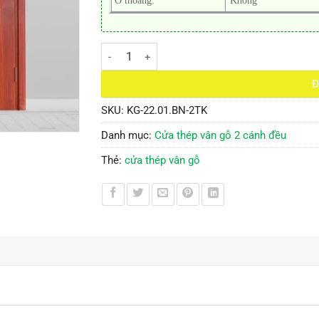
Ô thoáng:
Không
Cửa Thép Vân Gỗ KG-22.01.BN-2TK số lượng
Đ
SKU:
KG-22.01.BN-2TK
Danh mục:
Cửa thép vân gỗ 2 cánh đều
Thẻ:
cửa thép vân gỗ