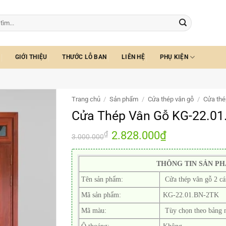
GIỚI THIỆU
THƯỚC LỖ BAN
LIÊN HỆ
PHỤ KIỆN
Trang chủ
/
Sản phẩm
/
Cửa thép vân gỗ
/
Cửa thé
Cửa Thép Vân Gỗ KG-22.01
Giá
2.828.000
₫
Giá
₫
3.000.000
gốc
hiện
là:
tại
3.000.000₫.
là:
2.828.000₫.
THÔNG TIN SẢN P
Tên sản phẩm:
Cửa thép vân gỗ 2 cá
Mã sản phẩm:
KG-22.01.BN-2TK
Mã màu:
Tùy chọn theo bảng