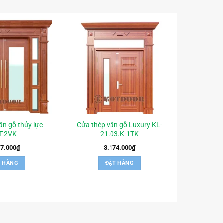
ân gỗ thủy lực
Cửa thép vân gỗ Luxury KL-
T-2VK
21.03.K-1TK
37.000
₫
3.174.000
₫
T HÀNG
ĐẶT HÀNG