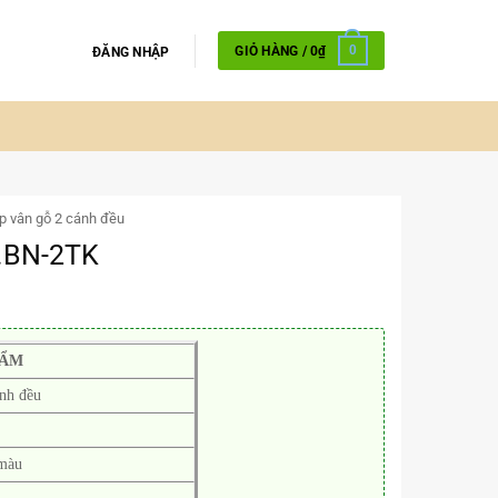
GIỎ HÀNG /
0
₫
0
ĐĂNG NHẬP
p vân gỗ 2 cánh đều
.BN-2TK
HẨM
nh đều
 màu