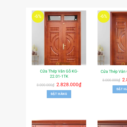
-6%
-6%
Cửa Thép Vân Gỗ KG-
Cửa Thép Vân 
22.01-1TK
Gi
2
3.000.000
₫
gố
Giá
2.828.000
₫
Giá
3.000.000
₫
là:
gốc
hiện
ĐẶT H
3.0
là:
tại
ĐẶT HÀNG
3.000.000₫.
là:
2.828.000₫.