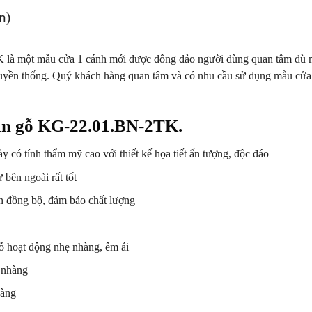
n)
à một mẫu cửa 1 cánh mới được đông đảo người dùng quan tâm dù mớ
 truyền thống. Quý khách hàng quan tâm và có nhu cầu sử dụng mẫu cửa
vân gỗ KG-22.01.BN-2TK.
ó tính thẩm mỹ cao với thiết kế họa tiết ấn tượng, độc đáo
 bên ngoài rất tốt
n đồng bộ, đảm bảo chất lượng
ỗ hoạt động nhẹ nhàng, êm ái
ẹ nhàng
dàng