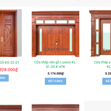
Cửa thép vân gỗ Luxury KL-
Cửa thép v
Gỗ KG-22.01
41.03.K-4TK
KL
á
.828.000
₫
Giá
c
hiện
3.174.000
₫
3.2
tại
ÀNG
00.000₫.
là:
ĐẶT HÀNG
ĐẶ
2.828.000₫.