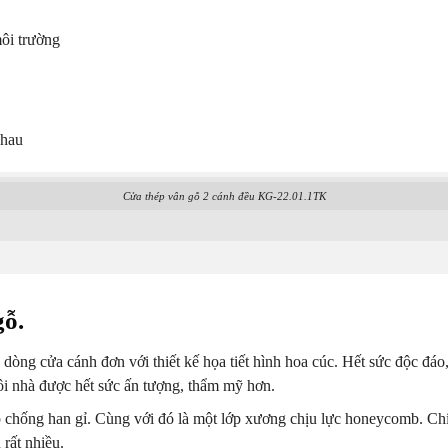
ôi trường
nhau
Cửa thép vân gỗ 2 cánh đều KG-22.01.1TK
gỗ.
òng cửa cánh đơn với thiết kế họa tiết hình hoa cúc. Hết sức độc đá
ôi nhà được hết sức ấn tượng, thẩm mỹ hơn.
p chống han gỉ. Cùng với đó là một lớp xương chịu lực honeycomb. Ch
rất nhiều.