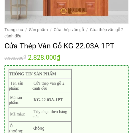
Trang chủ
/
Sản phẩm
/
Cửa thép vân gỗ
/
Cửa thép vân gỗ 2
cánh đều
Cửa Thép Vân Gỗ KG-22.03A-1PT
Giá
2.828.000
₫
Giá
₫
3.300.000
gốc
hiện
là:
tại
3.300.000₫.
là:
2.828.000₫.
THÔNG TIN SẢN PHẨM
Tên sản
Cửa thép vân gỗ 2
phẩm:
cánh đều
Mã sản
KG-22.03A-1PT
phẩm:
Tùy chọn theo bảng
Mã màu:
màu
Ô
Không
thoáng: