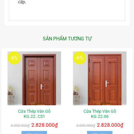
cấp.
SẢN PHẨM TƯƠNG TỰ
-6%
-6%
Cửa Thép Vân Gỗ
Cửa Thép Vân Gỗ
KG.22..CS1
KG.22.06
Giá
2.828.000
₫
Giá
Giá
2.828.000
₫
Giá
3.000.000
₫
3.000.000
₫
gốc
hiện
gốc
hiện
là:
tại
là:
tại