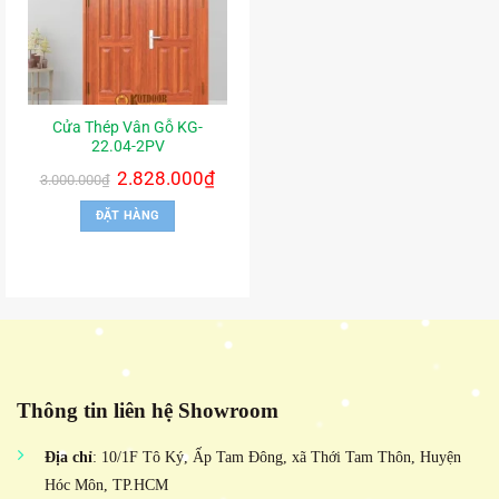
Cửa Thép Vân Gỗ KG-
22.04-2PV
Giá
2.828.000
₫
Giá
3.000.000
₫
gốc
hiện
là:
tại
ĐẶT HÀNG
3.000.000₫.
là:
2.828.000₫.
Thông tin liên hệ Showroom
Địa chỉ
: 10/1F Tô Ký, Ấp Tam Đông, xã Thới Tam Thôn, Huyện
Hóc Môn, TP.HCM