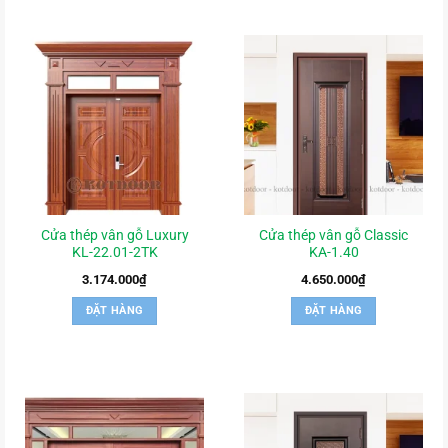
Cửa thép vân gỗ Luxury
Cửa thép vân gỗ Classic
KL-22.01-2TK
KA-1.40
3.174.000
₫
4.650.000
₫
ĐẶT HÀNG
ĐẶT HÀNG