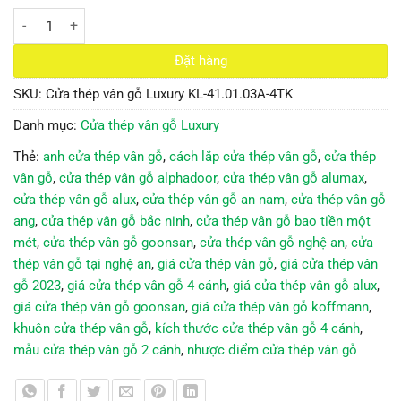
Cửa thép vân gỗ Luxury KL-41.01.03A-4TK số lượng
Đặt hàng
SKU:
Cửa thép vân gỗ Luxury KL-41.01.03A-4TK
Danh mục:
Cửa thép vân gỗ Luxury
Thẻ:
anh cửa thép vân gỗ
,
cách lắp cửa thép vân gỗ
,
cửa thép
vân gỗ
,
cửa thép vân gỗ alphadoor
,
cửa thép vân gỗ alumax
,
cửa thép vân gỗ alux
,
cửa thép vân gỗ an nam
,
cửa thép vân gỗ
ang
,
cửa thép vân gỗ bắc ninh
,
cửa thép vân gỗ bao tiền một
mét
,
cửa thép vân gỗ goonsan
,
cửa thép vân gỗ nghệ an
,
cửa
thép vân gỗ tại nghệ an
,
giá cửa thép vân gỗ
,
giá cửa thép vân
gỗ 2023
,
giá cửa thép vân gỗ 4 cánh
,
giá cửa thép vân gỗ alux
,
giá cửa thép vân gỗ goonsan
,
giá cửa thép vân gỗ koffmann
,
khuôn cửa thép vân gỗ
,
kích thước cửa thép vân gỗ 4 cánh
,
mẫu cửa thép vân gỗ 2 cánh
,
nhược điểm cửa thép vân gỗ