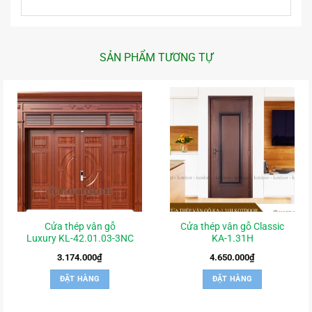
SẢN PHẨM TƯƠNG TỰ
Cửa thép vân gỗ
Cửa thép vân gỗ Classic
Luxury KL-42.01.03-3NC
KA-1.31H
3.174.000
₫
4.650.000
₫
ĐẶT HÀNG
ĐẶT HÀNG