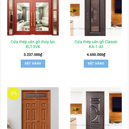
Cửa thép vân gỗ thủy lực
Cửa thép vân gỗ Classic
KLT-3VK
KA-1.43
3.237.000
₫
4.650.000
₫
ĐẶT HÀNG
ĐẶT HÀNG
-3%