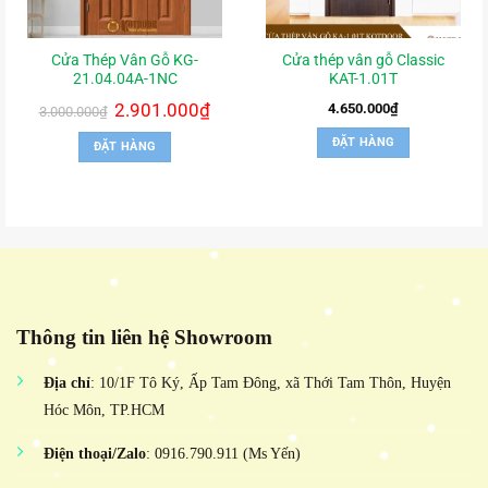
Cửa Thép Vân Gỗ KG-
Cửa thép vân gỗ Classic
21.04.04A-1NC
KAT-1.01T
Giá
2.901.000
₫
Giá
4.650.000
₫
3.000.000
₫
gốc
hiện
là:
tại
ĐẶT HÀNG
ĐẶT HÀNG
3.000.000₫.
là:
2.901.000₫.
Thông tin liên hệ Showroom
Địa chỉ
: 10/1F Tô Ký, Ấp Tam Đông, xã Thới Tam Thôn, Huyện
Hóc Môn, TP.HCM
Điện thoại/Zalo
: 0916.790.911 (Ms Yến)