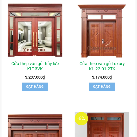
Cửa thép vân gỗ thủy lực
Cửa thép vân gỗ Luxury
KLT-3VK
KL-22.01-2TK
3.237.000
₫
3.174.000
₫
ĐẶT HÀNG
ĐẶT HÀNG
-6%