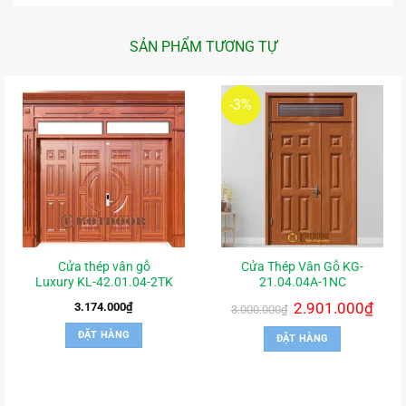
SẢN PHẨM TƯƠNG TỰ
-3%
Cửa thép vân gỗ
Cửa Thép Vân Gỗ KG-
Luxury KL-42.01.04-2TK
21.04.04A-1NC
Giá
2.901.000
₫
Giá
3.174.000
₫
3.000.000
₫
gốc
hiện
là:
tại
ĐẶT HÀNG
ĐẶT HÀNG
3.000.000₫.
là:
2.901.