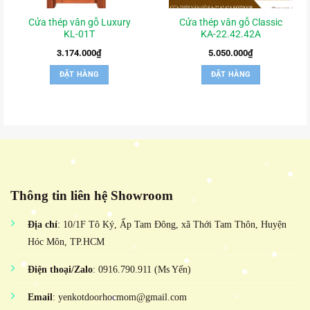
Cửa thép vân gỗ Luxury
Cửa thép vân gỗ Classic
KL-01T
KA-22.42.42A
3.174.000
₫
5.050.000
₫
ĐẶT HÀNG
ĐẶT HÀNG
Thông tin liên hệ Showroom
Địa chỉ
: 10/1F Tô Ký, Ấp Tam Đông, xã Thới Tam Thôn, Huyện
Hóc Môn, TP.HCM
Điện thoại/Zalo
: 0916.790.911 (Ms Yến)
Email
: yenkotdoorhocmom@gmail.com