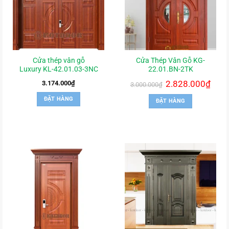
Cửa thép vân gỗ
Cửa Thép Vân Gỗ KG-
Luxury KL-42.01.03-3NC
22.01.BN-2TK
Giá
2.828.000
₫
Giá
3.174.000
₫
3.000.000
₫
gốc
hiện
là:
tại
ĐẶT HÀNG
ĐẶT HÀNG
3.000.000₫.
là:
2.828.